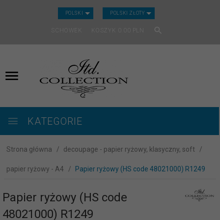
CURRENCY_H
POLSKI
POLSKI ZŁOTY
SCHOWEK
KOSZYK
0.00
PLN
KATEGORIE
Strona główna
decoupage - papier ryżowy, klasyczny, soft
papier ryżowy - A4
Papier ryżowy (HS code 48021000) R1249
Papier ryżowy (HS code
48021000) R1249