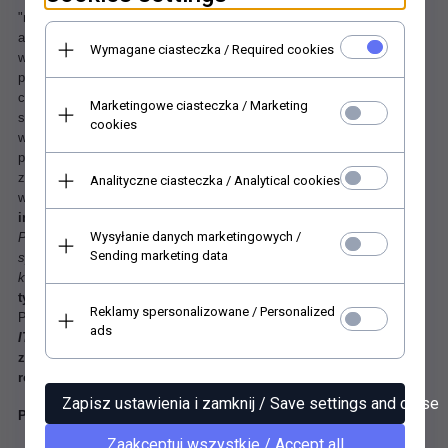
"ryżówka". Ryżowy papier do dekupażu jest idealny zarówno dla
amatorów, jak i dla profesjonalistów. Jego najważniejsze cechy to
Wymagane ciasteczka / Required cookies
wyjątkowa wytrzymałość, łatwość "naddawania" na obłych
przedmiotach oraz przede wszystkim wyraźnie widoczne, duże,
charakterystyczne włókna. Włókna te są bardzo dekoracyjne a całość
Marketingowe ciasteczka / Marketing
struktury tego papieru powoduje, że motywy z niego "wydarte" łatwo
cookies
wkomponowują się w tło dzieła sztuki dekupażowej. Praca z tym
papierem jest bez porównania łatwiejsza niż z serwetkami czy
zwykłymi papierami. Papier ryżowy nadaje się do użycia na
Analityczne ciasteczka / Analytical cookies
wszystkich powierzchniach (
szkło, drewno, mdf, styropian czy
inne)
.
Przedmioty wykonane "ryżówką" wyróżniają się na tle innych.
Wysyłanie danych marketingowych /
Praca z tym papierem jest też mniej wymagająca i nie ma tu jakichś
Sending marketing data
specjalnych zaleceń co do techniki czy też stosowanego
kleju.
Specjalnie dobrana technika druku powoduje, że barwy na
tym papierze są odporne na wodę czy kleje i nie bledną
.
Reklamy spersonalizowane / Personalized
Papier dedykowany do techniki serwetkowej (
Serviettentechnik).
ads
ITD Collection
- wydawca papierów do decoupage, które
zachwycają i zadziwiają!
2
rozmiar 420x297 mm A3, 30 g/m
Zapisz ustawienia i zamknij / Save settings and close
Papier ryżowy ITD R0317L
Zaakceptuj wszystkie / Accept all