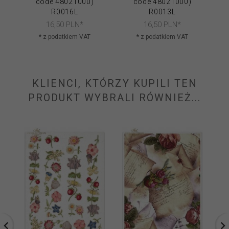
code 48021000)
code 48021000)
R0016L
R0013L
16,
50
PLN*
16,
50
PLN*
* z podatkiem VAT
* z podatkiem VAT
KLIENCI, KTÓRZY KUPILI TEN
PRODUKT WYBRALI RÓWNIEŻ...