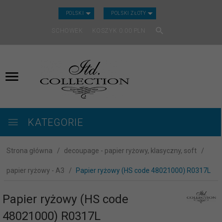
CURRENCY_H
POLSKI
POLSKI ZŁOTY
SCHOWEK
KOSZYK
0.00
PLN
KATEGORIE
Strona główna
decoupage - papier ryżowy, klasyczny, soft
papier ryżowy - A3
Papier ryżowy (HS code 48021000) R0317L
Papier ryżowy (HS code
48021000) R0317L