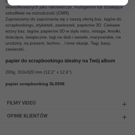
Do produkcji wykorzystano surowce, w których brak substancji
sklasyfikowanych jako rakotwórcze, mutagenne lub działające
szkodliwie na rozrodczość (CMR).
Zapraszamy do zapoznania się z naszą ofertą baz, tagów do
scrapbookingu, etykietek, zawieszek, papierów 3D. Ciekawe
wzory baz, tagów, papierów 3D w stylu retro, vintage, Aniołki,
dziecięce, świąteczne, tagi na ślub i wesele, marynarskie, na
urodziny, na prezent, techno... i inne okazje. Tagi, bazy,
zawieszki...
papier do scrapbookingu idealny na Twój album
200g, 310x320 mm (12,2'' x 12,6'')
papier scrapbooking SL0558
FILMY VIDEO
OPINIE KLIENTÓW