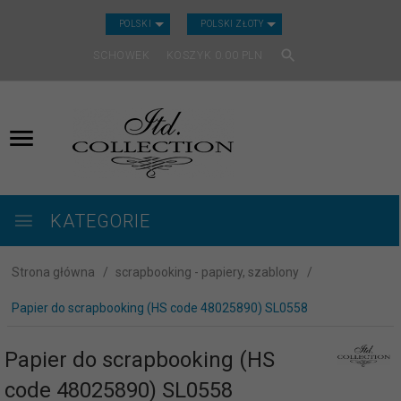
CURRENCY_H
POLSKI
POLSKI ZŁOTY
SCHOWEK
KOSZYK
0.00
PLN
KATEGORIE
Strona główna
scrapbooking - papiery, szablony
Papier do scrapbooking (HS code 48025890) SL0558
Papier do scrapbooking (HS
code 48025890) SL0558