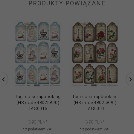
PRODUKTY POWIĄZANE
Tagi do scrapbooking
Tagi do scrapbooking
Ta
(HS code 48025890)
(HS code 48025890)
(
TAG0015
TAG0001
3,
90
PLN*
3,
90
PLN*
* z podatkiem VAT
* z podatkiem VAT