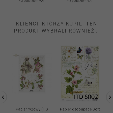
* z podatkiem VAT
* z podatkiem VAT
KLIENCI, KTÓRZY KUPILI TEN
PRODUKT WYBRALI RÓWNIEŻ...
Papier ryżowy (HS
Papier decoupage Soft
Pa