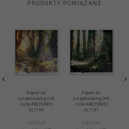
PRODUKTY POWIĄZANE
Papier do
Papier do
scrapbooking (HS
scrapbooking (HS
code 48025890)
code 48025890)
SL1194
SL1191
4,
90
PLN*
4,
90
PLN*