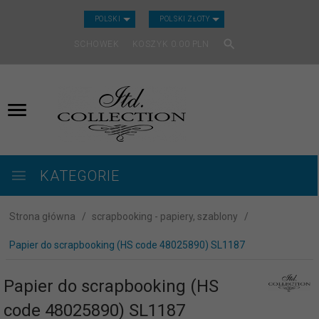
CURRENCY_H
POLSKI
POLSKI ZŁOTY
SCHOWEK
KOSZYK
0.00
PLN
KATEGORIE
Strona główna
scrapbooking - papiery, szablony
Papier do scrapbooking (HS code 48025890) SL1187
Papier do scrapbooking (HS
code 48025890) SL1187