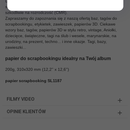
Do produkcji wykorzystano surowce, w których brak substancji
sklasyfikowanych jako rakotwórcze, mutagenne lub działające
szkodliwie na rozrodczość (CMR).
Zapraszamy do zapoznania się z naszą ofertą baz, tagów do
scrapbookingu, etykietek, zawieszek, papierów 3D. Ciekawe
wzory baz, tagów, papierów 3D w stylu retro, vintage, Aniołki,
dziecięce, świąteczne, tagi na ślub i wesele, marynarskie, na
urodziny, na prezent, techno... i inne okazje. Tagi, bazy,
zawieszki...
papier do scrapbookingu idealny na Twój album
200g, 310x320 mm (12,2'' x 12,6'')
papier scrapbooking SL1187
FILMY VIDEO
OPINIE KLIENTÓW