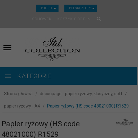
CURRENCY_H
POLSKI
POLSKI ZŁOTY
SCHOWEK
KOSZYK
0.00
PLN
KATEGORIE
Strona główna
decoupage - papier ryżowy, klasyczny, soft
papier ryżowy - A4
Papier ryżowy (HS code 48021000) R1529
Papier ryżowy (HS code
48021000) R1529