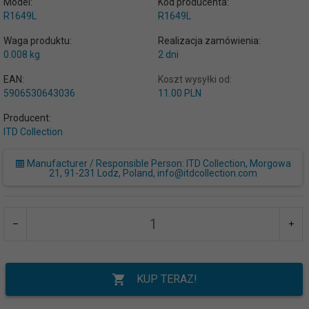
Model:
Kod producenta:
R1649L
R1649L
Waga produktu:
Realizacja zamówienia:
0.008
kg
2 dni
EAN:
Koszt wysyłki od:
5906530643036
11.00 PLN
Producent:
ITD Collection
Manufacturer / Responsible Person: ITD Collection, Morgowa
21, 91-231 Lodz, Poland, info@itdcollection.com
KUP TERAZ!