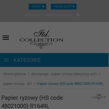
CURRENCY_H
POLSKI
POLSKI ZŁOTY
SCHOWEK
KOSZYK
0.00
PLN
KATEGORIE
Strona główna
decoupage - papier ryżowy, klasyczny, soft
papier ryżowy - A3
Papier ryżowy (HS code 48021000) R1649L
Papier ryżowy (HS code
48021000) R1649L