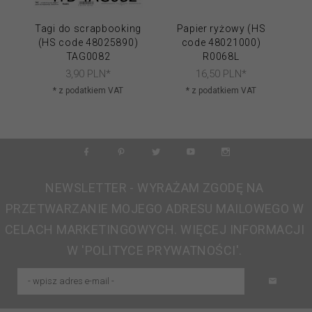
Tagi do scrapbooking
Papier ryżowy (HS
(HS code 48025890)
code 48021000)
TAG0082
R0068L
3,
90
PLN*
16,
50
PLN*
* z podatkiem VAT
* z podatkiem VAT
NEWSLETTER - WYRAŻAM ZGODĘ NA
PRZETWARZANIE MOJEGO ADRESU MAILOWEGO W
CELACH MARKETINGOWYCH. WIĘCEJ INFORMACJI
W 'POLITYCE PRYWATNOŚCI'.