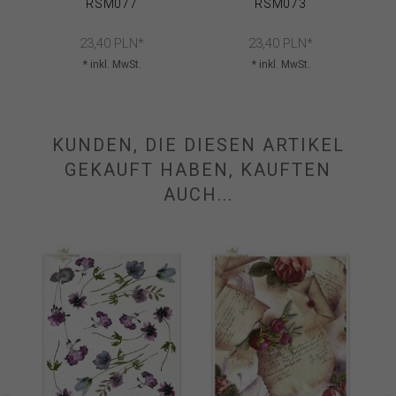
RSM077
RSM073
S
23,
40
PLN*
23,
40
PLN*
* inkl. MwSt.
* inkl. MwSt.
KUNDEN, DIE DIESEN ARTIKEL
GEKAUFT HABEN, KAUFTEN
AUCH...