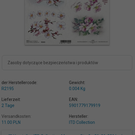
Zasoby dotyczące bezpieczeństwa i produktów
der Herstellercode:
Gewicht:
R2195
0.004
Kg
Lieferzeit:
EAN:
2 Tage
5901779179919
Versandkosten:
Hersteller:
11.00 PLN
ITD Collection