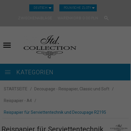
CURRENCY_H
DEUTSCH
POLNISCHE ZLOTY
ZWISCHENABLAGE
WARENKORB
0.00
PLN
KATEGORIEN
STARTSEITE
Decoupage - Reispapier, Classic und Soft
Reispapier - A4
Reispapier für Serviettentechnik und Decoupage R2195
Reispapier für Serviettentechnik