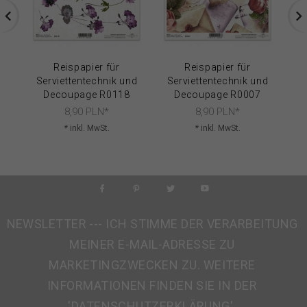
Reispapier für
Reispapier für
Serviettentechnik und
Serviettentechnik und
S
Decoupage R0118
Decoupage R0007
8,
90
PLN*
8,
90
PLN*
* inkl. MwSt.
* inkl. MwSt.
NEWSLETTER --- ICH STIMME DER VERARBEITUNG
MEINER E-MAIL-ADRESSE ZU
MARKETINGZWECKEN ZU. WEITERE
INFORMATIONEN FINDEN SIE IN DER
'DATENSCHUTZERKLÄRUNG'.