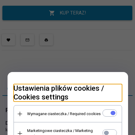
KUP TERAZ!
Ustawienia plików cookies /
OPIS PRODUKTU
Cookies settings
Papier Decoupage
Wymagane ciasteczka / Required cookies
D0317M
klasyczny - świąteczny
Marketingowe ciasteczka / Marketing