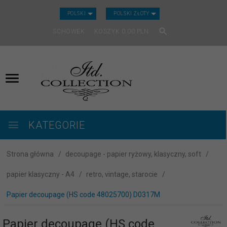
CURRENCY_H
POLSKI
POLSKI ZŁOTY
SCHOWEK
KOSZYK
0.00
PLN
KATEGORIE
Strona główna
decoupage - papier ryżowy, klasyczny, soft
papier klasyczny - A4
retro, vintage, starocie
Papier decoupage (HS code 48025700) D0317M
Papier decoupage (HS code