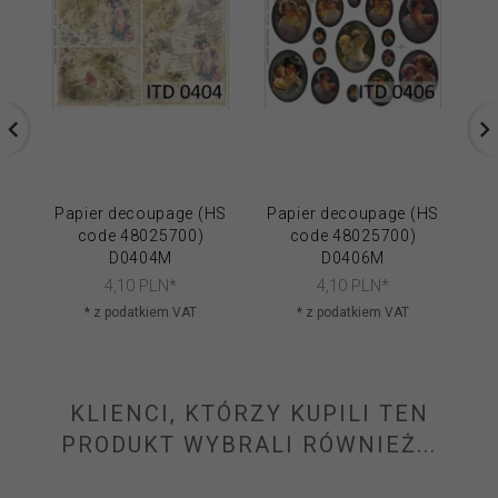
Papier decoupage (HS
Papier decoupage (HS
Pa
code 48025700)
code 48025700)
D0404M
D0406M
4,
10
PLN*
4,
10
PLN*
* z podatkiem VAT
* z podatkiem VAT
KLIENCI, KTÓRZY KUPILI TEN
PRODUKT WYBRALI RÓWNIEŻ...