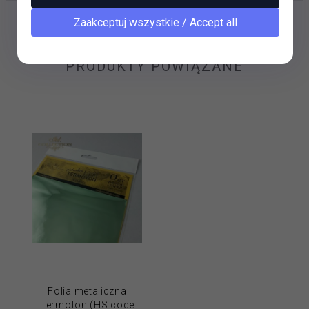
OPINIE KLIENTÓW
Zaakceptuj wszystkie / Accept all
PRODUKTY POWIĄZANE
Folia metaliczna
Termoton (HS code