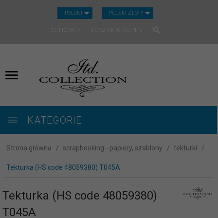
CURRENCY_H
POLSKI
POLSKI ZŁOTY
SCHOWEK
KOSZYK
0.00
PLN
KATEGORIE
Strona główna
scrapbooking - papiery, szablony
tekturki
Tekturka (HS code 48059380) T045A
Tekturka (HS code 48059380)
T045A