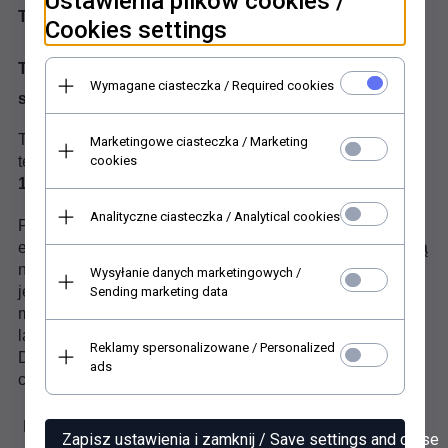
Ustawienia plików cookies /
Tekturka do scrapbookingu, mix media, decoupage
Cookies settings
Tekturka T045 - stylowe meble, sofa, lustro, krzesła,
Wymagane ciasteczka / Required cookies
szafa
Tekturowe elementy wycinane laserem. Wysokiej jakości
Marketingowe ciasteczka / Marketing
tektura (beermata) o grubości
1,0 mm
. Rozmiar arkusza
cookies
16x16 cm
.
Analityczne ciasteczka / Analytical cookies
Przed użyciem należy dociąć nożykiem miejsca łączenia
elementów z resztą arkusza.
Ewentualne przydymienia są
naturalne i nie mają wpływu na jakość materiału - można
Wysyłanie danych marketingowych /
je zamalować. Wycięte elementy mogą być klejone,
Sending marketing data
malowane kredkami, tuszami czy farbami oraz
lakierowane.
Reklamy spersonalizowane / Personalized
Doskonale nadają się do techniki scrapbookingu,
ads
cardmakingu, art journal, mix mediów itp.
FILMY VIDEO
Zapisz ustawienia i zamknij / Save settings and close