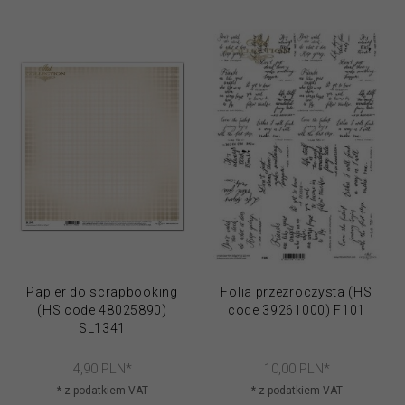
Papier do scrapbooking
Folia przezroczysta (HS
(HS code 48025890)
code 39261000) F101
SL1341
4,
90
PLN*
10,
00
PLN*
* z podatkiem VAT
* z podatkiem VAT