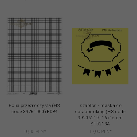
Folia przezroczysta (HS
.szablon - maska do
code 39261000) F084
scrapbooking (HS code
39206219) 16x16 cm
ST0213A
10,
00
PLN*
17,
00
PLN*