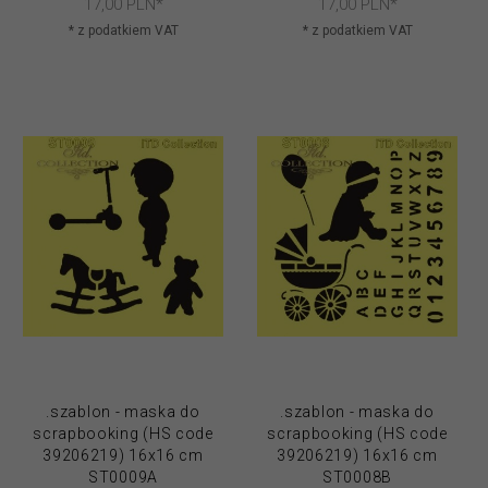
17,
00
PLN*
17,
00
PLN*
* z podatkiem VAT
* z podatkiem VAT
.szablon - maska do
.szablon - maska do
scrapbooking (HS code
scrapbooking (HS code
39206219) 16x16 cm
39206219) 16x16 cm
ST0009A
ST0008B