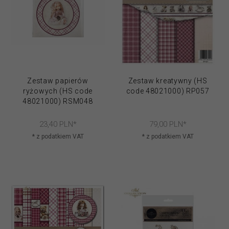
Zestaw papierów
Zestaw kreatywny (HS
ryżowych (HS code
code 48021000) RP057
48021000) RSM048
23,
40
PLN*
79,
00
PLN*
* z podatkiem VAT
* z podatkiem VAT