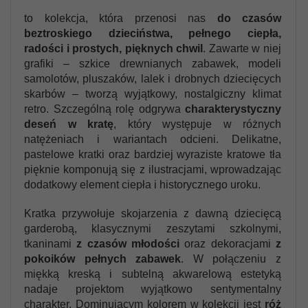
to kolekcja, która przenosi nas
do czasów
beztroskiego dzieciństwa, pełnego ciepła,
radości i prostych, pięknych chwil
. Zawarte w niej
grafiki – szkice drewnianych zabawek, modeli
samolotów, pluszaków, lalek i drobnych dziecięcych
skarbów – tworzą wyjątkowy, nostalgiczny klimat
retro. Szczególną rolę odgrywa
charakterystyczny
deseń w kratę
, który występuje w różnych
natężeniach i wariantach odcieni. Delikatne,
pastelowe kratki oraz bardziej wyraziste kratowe tła
pięknie komponują się z ilustracjami, wprowadzając
dodatkowy element ciepła i historycznego uroku.
Kratka przywołuje skojarzenia z dawną dziecięcą
garderobą, klasycznymi zeszytami szkolnymi,
tkaninami
z czasów młodości
oraz dekoracjami
z
pokoików pełnych zabawek
. W połączeniu z
miękką kreską i subtelną akwarelową estetyką
nadaje projektom wyjątkowo sentymentalny
charakter. Dominującym kolorem w kolekcji jest
róż