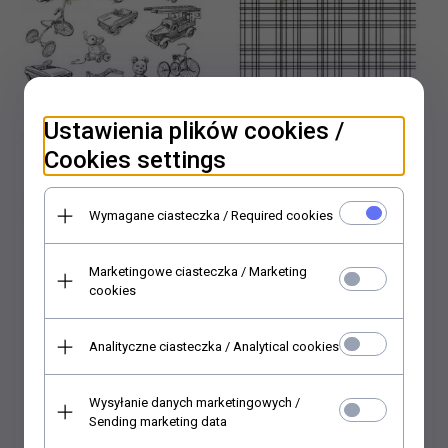
Ustawienia plików cookies /
Cookies settings
Wymagane ciasteczka / Required cookies
papier półprzezroczysty
papier półprzezroczysty
Marketingowe ciasteczka / Marketing
do scrapbooking (HS
do scrapbooking (HS
cookies
code 48063000) P0134
code 48063000) P0133
5,
00
PLN*
5,
00
PLN*
Analityczne ciasteczka / Analytical cookies
* z podatkiem VAT
* z podatkiem VAT
Wysyłanie danych marketingowych /
Sending marketing data