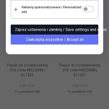
Reklamy spersonalizowane / Personalized
ads
Zapisz ustawienia i zamknij / Save settings and close
Zaakceptuj wszystkie / Accept all
Papier do scrapbooking
Papier do scrapbooking
(HS code 48025890)
(HS code 48025890)
SL1352
SL1351
4,
90
PLN*
4,
90
PLN*
* z podatkiem VAT
* z podatkiem VAT