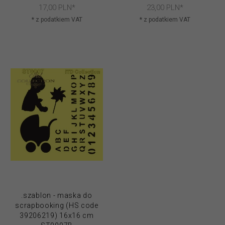
17,
00
PLN*
23,
00
PLN*
* z podatkiem VAT
* z podatkiem VAT
.szablon - maska do
scrapbooking (HS code
39206219) 16x16 cm