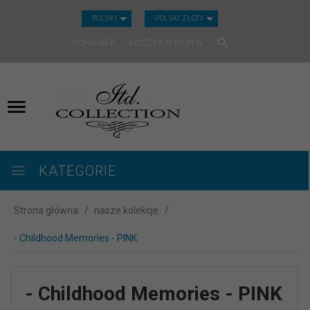
CURRENCY_H
POLSKI
POLSKI ZŁOTY
SCHOWEK
KOSZYK
0.00
PLN
KATEGORIE
Strona główna
nasze kolekcje
- Childhood Memories - PINK
- Childhood Memories - PINK