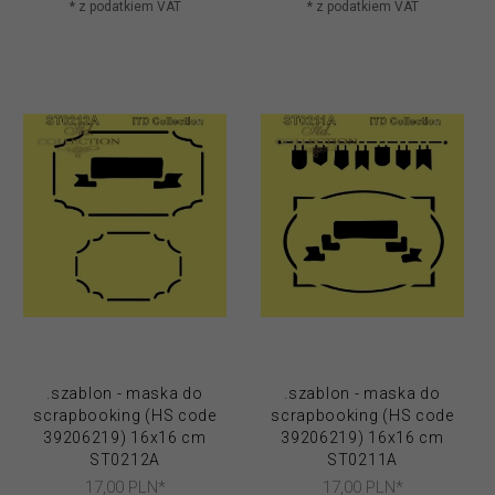
* z podatkiem VAT
* z podatkiem VAT
.szablon - maska do
.szablon - maska do
scrapbooking (HS code
scrapbooking (HS code
39206219) 16x16 cm
39206219) 16x16 cm
ST0212A
ST0211A
17,
00
PLN*
17,
00
PLN*