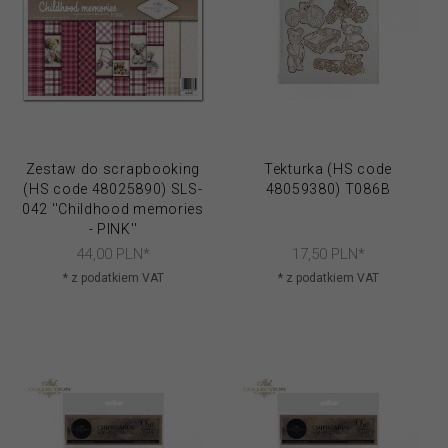
Zestaw do scrapbooking
Tekturka (HS code
(HS code 48025890) SLS-
48059380) T086B
042 ''Childhood memories
- PINK''
44,
00
PLN*
17,
50
PLN*
* z podatkiem VAT
* z podatkiem VAT