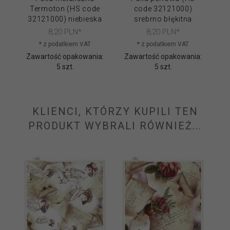
Termoton (HS code
code 32121000)
co
32121000) niebieska
srebrno błękitna
8,
20
PLN*
8,
20
PLN*
* z podatkiem VAT
* z podatkiem VAT
Zawartość opakowania:
Zawartość opakowania:
Za
5 szt.
5 szt.
KLIENCI, KTÓRZY KUPILI TEN
PRODUKT WYBRALI RÓWNIEŻ...