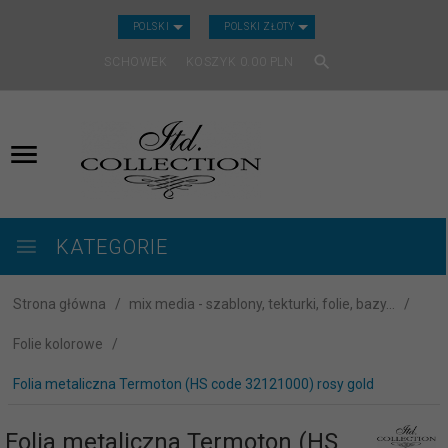
CURRENCY_H
POLSKI
POLSKI ZŁOTY
SCHOWEK
KOSZYK
0.00
PLN
KATEGORIE
Strona główna
mix media - szablony, tekturki, folie, bazy...
Folie kolorowe
Folia metaliczna Termoton (HS code 32121000) rosy gold
Folia metaliczna Termoton (HS