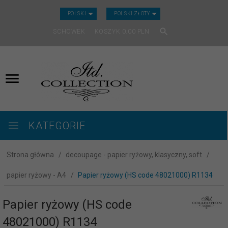
CURRENCY_H
POLSKI
POLSKI ZŁOTY
SCHOWEK
KOSZYK
0.00
PLN
KATEGORIE
Strona główna
decoupage - papier ryżowy, klasyczny, soft
papier ryżowy - A4
Papier ryżowy (HS code 48021000) R1134
Papier ryżowy (HS code
48021000) R1134