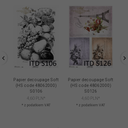
Papier decoupage Soft
Papier decoupage Soft
Pa
(HS code 48062000)
(HS code 48062000)
(
S0106
S0126
4,
60
PLN*
4,
60
PLN*
* z podatkiem VAT
* z podatkiem VAT