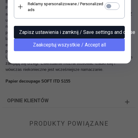
Bardzo cienki – 40 gram. Arkusz wielkości 210 x 297 mm.
Reklamy spersonalizowane / Personalized
Papier doskonały na różne podłoża! Świetny do dekorowania drewna
ads
ale również do innych powierzchni jak: szkło, mdf, czy też styropian. Z
uwagi na niską gramaturę papieru Soft oraz jego małą grubość, papier
nie wymaga tak dużej ilości lakieru, jak przy innych papierach
Zapisz ustawienia i zamknij / Save settings and close
przeznaczonych do decoupage. Z reguły wystarczają 2-3 warstwy
lakieru. Choć soft jest bardzo cienkim papierem, odznacza się dużą
Zaakceptuj wszystkie / Accept all
elastycznością i doskonale samoistnie likwiduje pęcherzyki powietrza
powstałe podczas przyklejania.
Uwaga! Moczymy po stronie, którą smarujemy klejem - dzięki temu nie
zawijają się brzegi. Ewentualnie można stosować rzadki klej i
wówczas niekonieczne jest wcześniejsze namaczanie.
Papier decoupage SOFT ITD S155
OPINIE KLIENTÓW
PRODUKTY POWIĄZANE