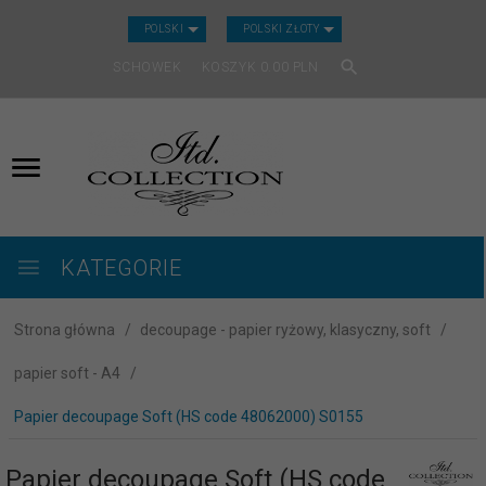
CURRENCY_H
POLSKI
POLSKI ZŁOTY
SCHOWEK
KOSZYK
0.00
PLN
KATEGORIE
Strona główna
decoupage - papier ryżowy, klasyczny, soft
papier soft - A4
Papier decoupage Soft (HS code 48062000) S0155
Papier decoupage Soft (HS code