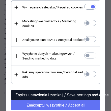
wyjątkowa wytrzymałość, łatwość "naddawania" na obłych
Wymagane ciasteczka / Required cookies
przedmiotach oraz przede wszystkim wyraźnie widoczne, duże,
charakterystyczne włókna. Włókna te są bardzo dekoracyjne a całość
struktury tego papieru powoduje, że motywy z niego "wydarte" łatwo
Marketingowe ciasteczka / Marketing
wkomponowują się w tło dzieła sztuki dekupażowej. Praca z tym
cookies
papierem jest bez porównania łatwiejsza niż z serwetkami czy
zwykłymi papierami. Papier ryżowy nadaje się do użycia na
wszystkich powierzchniach (
szkło, drewno, mdf, styropian czy
Analityczne ciasteczka / Analytical cookies
inne)
.
Przedmioty wykonane "ryżówką" wyróżniają się na tle innych.
Praca z tym papierem jest też mniej wymagająca i nie ma tu jakichś
Wysyłanie danych marketingowych /
specjalnych zaleceń co do techniki czy też stosowanego
Sending marketing data
kleju.
Specjalnie dobrana technika druku powoduje, że barwy na
tym papierze są odporne na wodę czy kleje i nie bledną
.
Papier dedykowany do techniki serwetkowej (
Serviettentechnik).
Reklamy spersonalizowane / Personalized
ITD Collection
- wydawca papierów do decoupage, które
ads
zachwycają i zadziwiają!
2
rozmiar 420x297 mm A3, 30 g/m
Papier ryżowy ITD R0304L
Zapisz ustawienia i zamknij / Save settings and close
Zaakceptuj wszystkie / Accept all
OPINIE KLIENTÓW