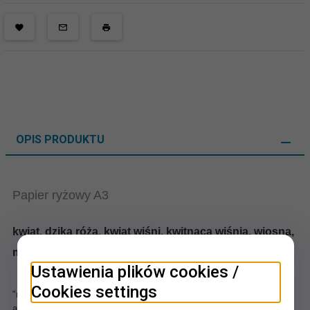
OPIS PRODUKTU
Papier ryżowy A3
kwiat, dzika róża, kwiat wiśni, kwitnąca wiśnia, wiosna,
motywy wielkanocne
Ustawienia plików cookies /
Najlepszy z papierów do decoupage, potocznie określany jako
Cookies settings
"ryżówka". Ryżowy papier do dekupażu jest idealny zarówno dla
amatorów, jak i dla profesjonalistów. Jego najważniejsze cechy to