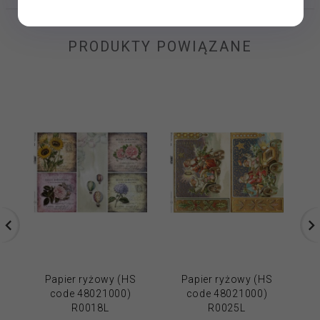
PRODUKTY POWIĄZANE
Papier ryżowy (HS
Papier ryżowy (HS
code 48021000)
code 48021000)
R0018L
R0025L