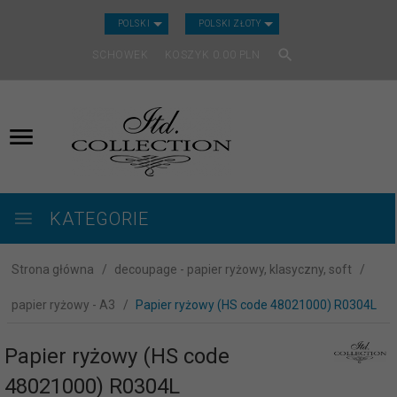
CURRENCY_H
POLSKI
POLSKI ZŁOTY
SCHOWEK
KOSZYK
0.00
PLN
KATEGORIE
Strona główna
decoupage - papier ryżowy, klasyczny, soft
papier ryżowy - A3
Papier ryżowy (HS code 48021000) R0304L
Papier ryżowy (HS code
48021000) R0304L