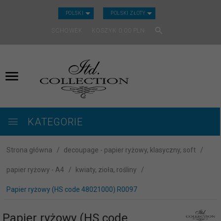
CURRENCY_H
POLSKI
POLSKI ZŁOTY
SCHOWEK
KOSZYK
0.00
PLN
KATEGORIE
Strona główna
decoupage - papier ryżowy, klasyczny, soft
papier ryżowy - A4
kwiaty, zioła, rośliny
Papier ryżowy (HS code 48021000) R0097
Papier ryżowy (HS code