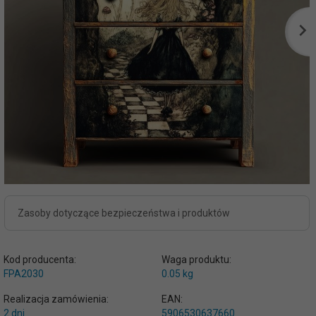
Zasoby dotyczące bezpieczeństwa i produktów
Kod producenta:
Waga produktu:
FPA2030
0.05
kg
Realizacja zamówienia:
EAN:
2 dni
5906530637660