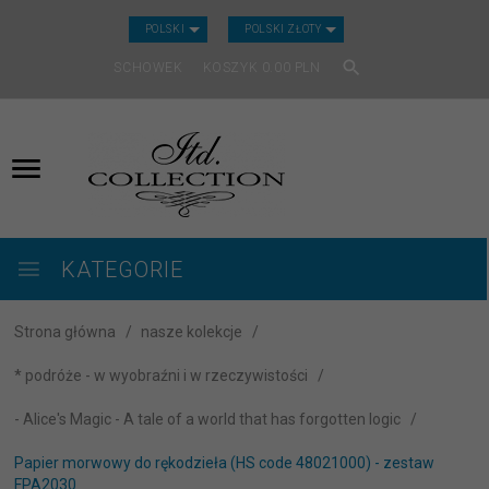
CURRENCY_H
POLSKI
POLSKI ZŁOTY
SCHOWEK
KOSZYK
0.00
PLN
KATEGORIE
Strona główna
nasze kolekcje
* podróże - w wyobraźni i w rzeczywistości
- Alice's Magic - A tale of a world that has forgotten logic
Papier morwowy do rękodzieła (HS code 48021000) - zestaw
FPA2030