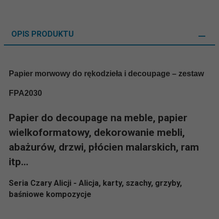
OPIS PRODUKTU
Papier morwowy do rękodzieła i decoupage – zestaw
FPA2030
Papier do decoupage na meble, papier
wielkoformatowy, dekorowanie mebli,
abażurów, drzwi, płócien malarskich, ram
itp...
S
eria Czary Alicji -
Alicja, karty, szachy, grzyby,
baśniowe kompozycje