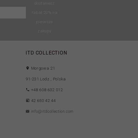
dostaniesz
rabat 20% na
pierwsze
zakupy
ITD COLLECTION
Morgowa 21
91-231
Lodz
,
Polska
+48 608 632 012
42 650 42 44
info@itdcollection.com