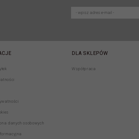
ACJE
DLA SKLEPÓW
yłek
Współpraca
łatności
rywatności
okies
ona danych osobowych
nformacyjna