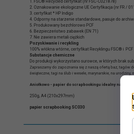
1. FSC® Recycled certyfikat (nr FSC-C021878)
2. Oznakowanie ekologiczne UE Certyfikacja (nr FR / 0
3. certyfikat * HP Indigo
4. Odporny na starzenie standardowe, pasuje do arch
5. Produkowany bezchlorowo PCF
6. Bezpieczeństwo zabawek (EN 71)
7. Nie zawiera metali ciężkich
Pozyskiwanie i recykling
100% włókna wtórne, certyfikat Recyklingu FSC® i PCF
Substancje chemiczne
Do produkcji wykorzystano surowce, w których brak sub
Zapraszamy do zapoznania się z naszą ofertą baz, tagów do 
świąteczne, tagi na ślub i wesele, marynarskie, na urodziny, n
Aniołkowo - papier do scrapbookingu idealny na Twój
250g, A4 (210x297mm)
papier scrapbooking SC030