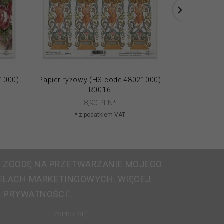
21000)
Papier ryżowy (HS code 48021000)
Papier ryżo
R0016
8,
90
PLN*
* z podatkiem VAT
* 
 ZGODĘ NA PRZETWARZANIE MOJEGO
ELACH MARKETINGOWYCH. WIĘCEJ
E PRYWATNOŚCI'.
ZAPISZ SIĘ -