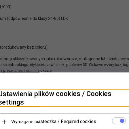
11/003)
iwum
(odpowiednie do klasy 24-85) LDK
 (produkowany bez chloru).
stancji sklasyfikowanych jako rakotwórcze, mutagenne lub działające 
scrapbookingu, etykietek, zawieszek, papierów 3D. Ciekawe wzory baz, tagów,
a prezent, techno..i inne okazje
 album
Ustawienia plików cookies / Cookies
settings
Wymagane ciasteczka / Required cookies