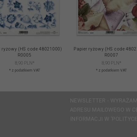
r ryżowy (HS code 48021000)
Papier ryżowy (HS code 480
R0005
R0007
8,
90
PLN*
8,
90
PLN*
* z podatkiem VAT
* z podatkiem VAT
NEWSLETTER - WYRAŻAM
ADRESU MAILOWEGO W C
INFORMACJI W 'POLITYC