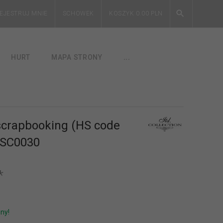
EJESTRUJ MNIE
SCHOWEK
KOSZYK
0.00
PLN
HURT
MAPA STRONY
...
scrapbooking (HS code
 SC0030
*
ny!