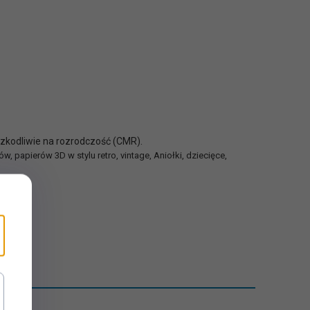
szkodliwie na rozrodczość (CMR).
 papierów 3D w stylu retro, vintage, Aniołki, dziecięce,