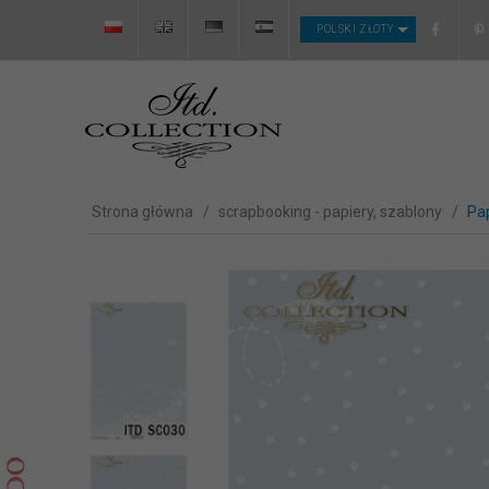
CURRENCY_H
POLSKI ZŁOTY
Strona główna
scrapbooking - papiery, szablony
Pa