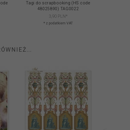
code
Tagi do scrapbooking (HS code
Tagi do s
48025890) TAG0022
4802
3,
90
PLN*
* z podatkiem VAT
* 
ÓWNIEŻ...