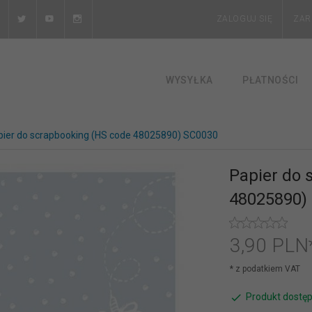
ZALOGUJ SIĘ
ZAR
WYSYŁKA
PŁATNOŚCI
pier do scrapbooking (HS code 48025890) SC0030
Papier do 
48025890)
3,
90
PLN
* z podatkiem VAT
Produkt dostęp