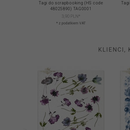
Tagi do scrapbooking (HS code
Tagi
48025890) TAG0001
3,
90
PLN*
* z podatkiem VAT
KLIENCI,