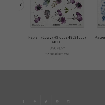
Papier ryżowy (HS code 48021000)
Papie
R0118
8,
90
PLN*
* z podatkiem VAT