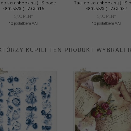
 do scrapbooking (HS code
Tagi do scrapbooking (HS 
48025890) TAG0016
48025890) TAG0037
3,
90
PLN*
3,
90
PLN*
* z podatkiem VAT
* z podatkiem VAT
 KTÓRZY KUPILI TEN PRODUKT WYBRALI R