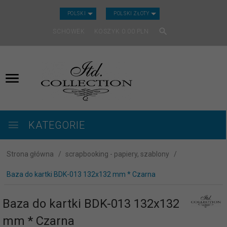
CURRENCY_H
POLSKI
POLSKI ZŁOTY
SCHOWEK
KOSZYK
0.00
PLN
KATEGORIE
Strona główna
scrapbooking - papiery, szablony
Baza do kartki BDK-013 132x132 mm * Czarna
Baza do kartki BDK-013 132x132
mm * Czarna