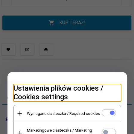
KUP TERAZ!
Ustawienia plików cookies /
Cookies settings
OPIS PRODUKTU
Wymagane ciasteczka / Required cookies
Baza do kartki
Marketingowe ciasteczka / Marketing