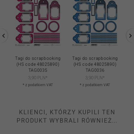
Tagi do scrapbooking
Tagi do scrapbooking
Ta
(HS code 48025890)
(HS code 48025890)
(
TAG0035
TAG0036
3,
90
PLN*
3,
90
PLN*
* z podatkiem VAT
* z podatkiem VAT
KLIENCI, KTÓRZY KUPILI TEN
PRODUKT WYBRALI RÓWNIEŻ...