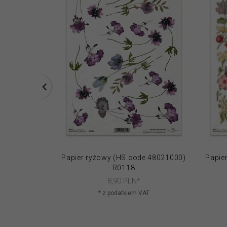
Papier ryżowy (HS code 48021000)
Papie
R0118
8,
90
PLN*
* z podatkiem VAT