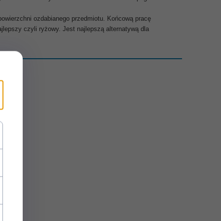
 powierzchni ozdabianego przedmiotu. Końcową pracę
epszy czyli ryżowy. Jest najlepszą alternatywą dla