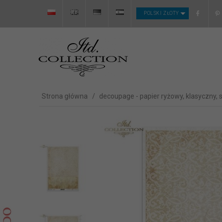
CURRENCY_H
POLSKI ZŁOTY
Strona główna
decoupage - papier ryżowy, klasyczny, 