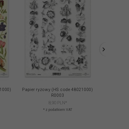
21000)
Papier ryżowy (HS code 48021000)
Papier ryżo
R0003
8,
90
PLN*
* z podatkiem VAT
* 