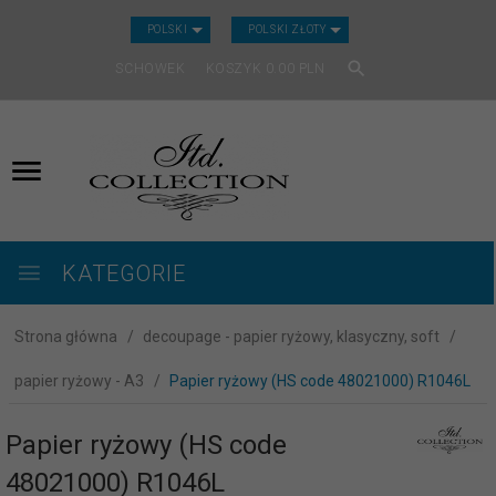
CURRENCY_H
POLSKI
POLSKI ZŁOTY
SCHOWEK
KOSZYK
0.00
PLN
KATEGORIE
Strona główna
decoupage - papier ryżowy, klasyczny, soft
papier ryżowy - A3
Papier ryżowy (HS code 48021000) R1046L
Papier ryżowy (HS code
48021000) R1046L