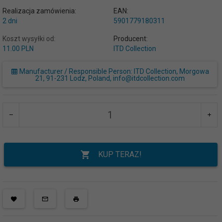
Realizacja zamówienia:
EAN:
2 dni
5901779180311
Koszt wysyłki od:
Producent:
11.00 PLN
ITD Collection
Manufacturer / Responsible Person: ITD Collection, Morgowa
21, 91-231 Lodz, Poland, info@itdcollection.com
KUP TERAZ!