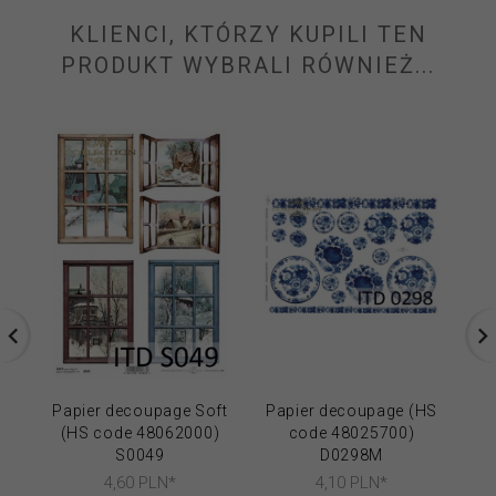
KLIENCI, KTÓRZY KUPILI TEN
PRODUKT WYBRALI RÓWNIEŻ...
Papier decoupage Soft
Papier decoupage (HS
(HS code 48062000)
code 48025700)
S0049
D0298M
4,
60
PLN*
4,
10
PLN*