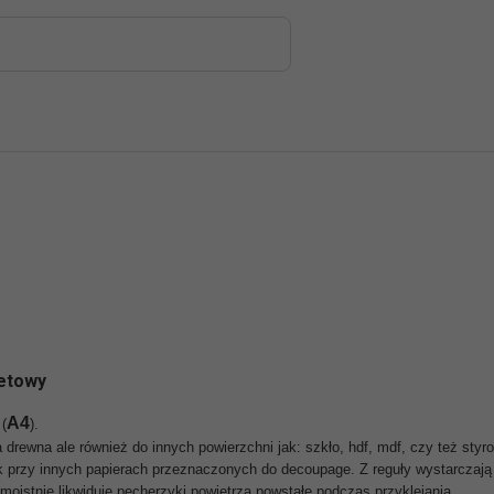
petowy
A4
(
).
drewna ale również do innych powierzchni jak: szkło, hdf, mdf, czy też styro
jak przy innych papierach przeznaczonych do decoupage. Z reguły wystarczają 
oistnie likwiduje pęcherzyki powietrza powstałe podczas przyklejania.