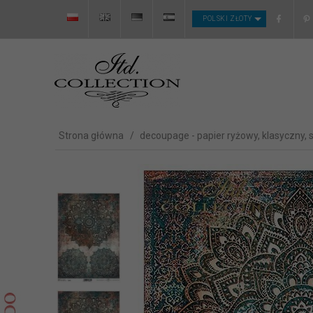
CURRENCY_H
POLSKI ZŁOTY
Strona główna
decoupage - papier ryżowy, klasyczny, 