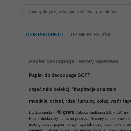
Zasoby dotyczące bezpieczeństwa i produktów
OPIS PRODUKTU
OPINIE KLIENTÓW
Papier decoupage - wzory tapetowe
Papier do decoupage SOFT
część mini kolekcji
"
Inspiracje orientem
"
mandala, orient, rdza, turkusy, kolaż, wzór ta
40 gram
Bardzo cienki –
. Arkusz wielkości 210 x 297 mm 
Papier doskonały na różne podłoża! Świetny do dekorowania 
małą grubość, papier nie wymaga tak dużej ilości lakieru, 
papierem, odznacza się dużą elastycznością i doskonale sam