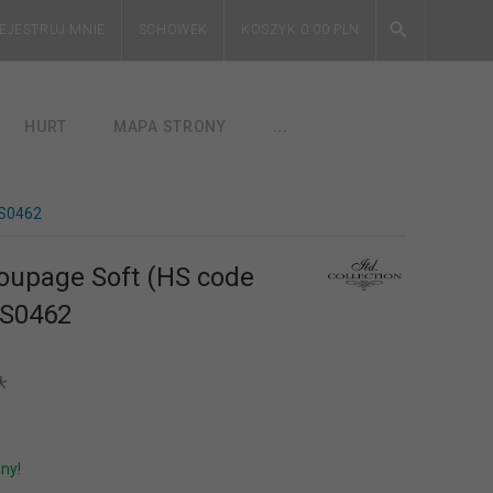
EJESTRUJ MNIE
SCHOWEK
KOSZYK
0.00
PLN
HURT
MAPA STRONY
...
 S0462
oupage Soft (HS code
 S0462
*
ny!