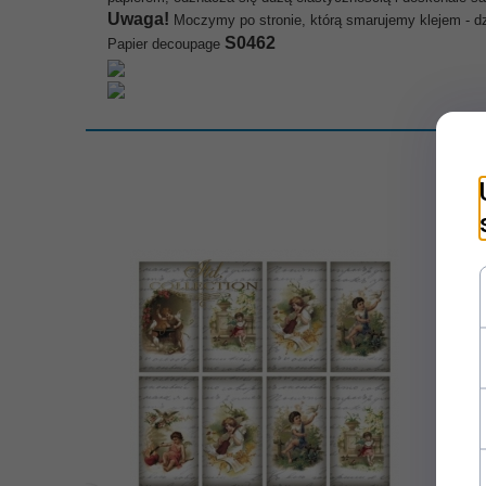
Uwaga!
Moczymy po stronie, którą smarujemy klejem - dzi
S0462
Papier decoupage