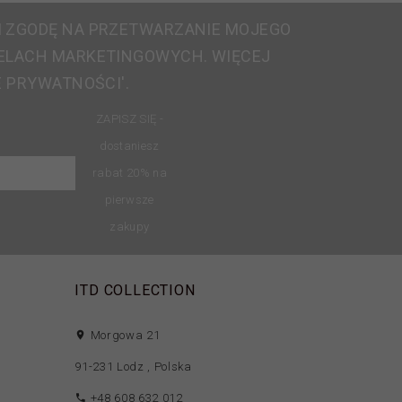
 ZGODĘ NA PRZETWARZANIE MOJEGO
ELACH MARKETINGOWYCH. WIĘCEJ
E PRYWATNOŚCI'.
ZAPISZ SIĘ -
dostaniesz
rabat 20% na
pierwsze
zakupy
ITD COLLECTION
Morgowa 21
91-231
Lodz
,
Polska
+48 608 632 012