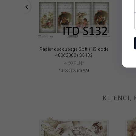
Papier decoupage Soft (HS code
Papi
48062000) S0132
4,
60
PLN*
* z podatkiem VAT
KLIENCI,