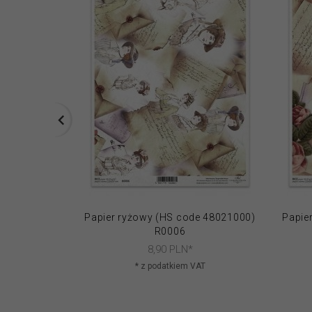
Papier ryżowy (HS code 48021000)
Papie
R0006
8,
90
PLN*
* z podatkiem VAT