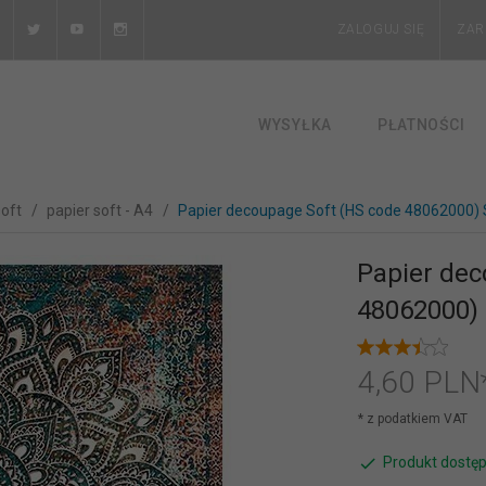
ZALOGUJ SIĘ
ZAR
WYSYŁKA
PŁATNOŚCI
soft
papier soft - A4
Papier decoupage Soft (HS code 48062000)
Papier dec
48062000)
4,
60
PLN
* z podatkiem VAT
Produkt dostęp