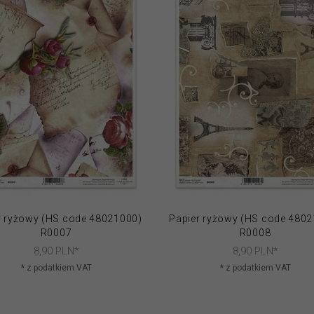
r ryżowy (HS code 48021000)
Papier ryżowy (HS code 480
R0007
R0008
8,
90
PLN*
8,
90
PLN*
* z podatkiem VAT
* z podatkiem VAT