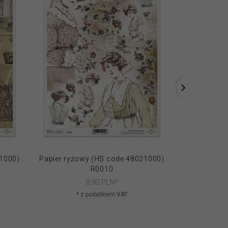
21000)
Papier ryżowy (HS code 48021000)
Papier ryżo
R0010
8,
90
PLN*
* z podatkiem VAT
* 