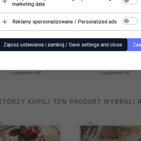
marketing data
Reklamy spersonalizowane / Personalized ads
Zapisz ustawienia i zamknij / Save settings and close
Zaa
er decoupage Soft (HS code
Papier decoupage Soft (HS 
48062000) S0127
48062000) S0106
4,
60
PLN*
4,
60
PLN*
* z podatkiem VAT
* z podatkiem VAT
 KTÓRZY KUPILI TEN PRODUKT WYBRALI R