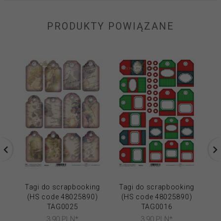
PRODUKTY POWIĄZANE
Tagi do scrapbooking
Tagi do scrapbooking
Ta
(HS code 48025890)
(HS code 48025890)
(
TAG0025
TAG0016
3,
90
PLN*
3,
90
PLN*