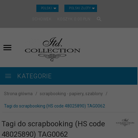
CURRENCY_H
POLSKI
POLSKI ZŁOTY
SCHOWEK
KOSZYK
0.00
PLN
KATEGORIE
Strona główna
scrapbooking - papiery, szablony
Tagi do scrapbooking (HS code 48025890) TAG0062
Tagi do scrapbooking (HS code
48025890) TAG0062