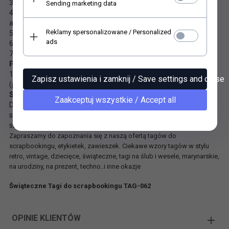
3. certyfikat * HP Indigo
Sending marketing data
4. Odporny na starzenie standardowe, pasuje do
archiwum
(odpowiednie do klasy 24-85) LDK
Reklamy spersonalizowane / Personalized
5. Produkowany bezchlorowo PCF
ads
6. Bezpieczeństwo zabawek (EN 71)
7. Nie zawiera metali ciężkich
Pozyskiwanie i recykling
100% włókna wtórne, certyfikat Recyklingu FSC® i PCF
Zapisz ustawienia i zamknij / Save settings and close
(produkowany bez chloru).
Substancje chemiczne
Zaakceptuj wszystkie / Accept all
Do produkcji wykorzystano surowce, w których brak substancji
sklasyfikowanych jako rakotwórcze, mutagenne lub działające
szkodliwie na rozrodczość (CMR).
Zapraszamy do zapoznania się z naszą ofertą tagów do
scrapbookingu, etykietek, zawieszek. Ciekawe wzory tagów w stylu
retro, vintage, dziecięce, świąteczne, tagi na ślub i wesele, marynarskie,
na urodziny, na prezent, techno..i inne okazje
Świąteczne Tagi do scrapbookingu TAG-062
OPINIE KLIENTÓW