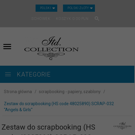
CURRENCY_H
POLSKI
POLSKI ZŁOTY
SCHOWEK
KOSZYK
0.00
PLN
KATEGORIE
Strona główna
scrapbooking - papiery, szablony
Zestaw do scrapbooking (HS code 48025890) SCRAP-032
''Angels & Girls''
Zestaw do scrapbooking (HS