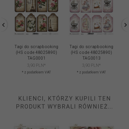
Tagi do scrapbooking
Tagi do scrapbooking
Ta
(HS code 48025890)
(HS code 48025890)
(
TAG0001
TAG0013
3,
90
PLN*
3,
90
PLN*
* z podatkiem VAT
* z podatkiem VAT
KLIENCI, KTÓRZY KUPILI TEN
PRODUKT WYBRALI RÓWNIEŻ...