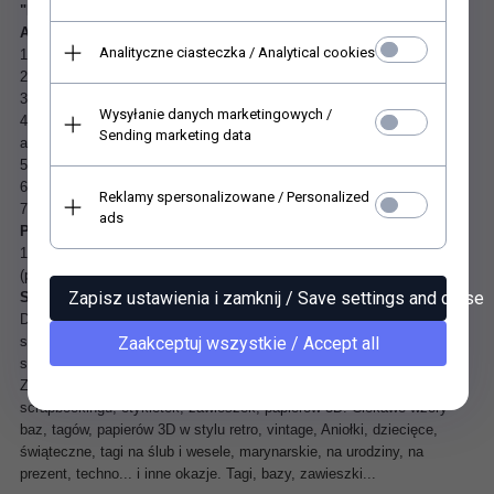
"Bezkwasowy i bezdrzewny".
Atesty
Analityczne ciasteczka / Analytical cookies
1. FSC® Recycled certyfikat (nr FSC-C021878)
2. Oznakowanie ekologiczne UE Certyfikacja (nr FR / 011/003)
3. certyfikat * HP Indigo
Wysyłanie danych marketingowych /
4. Odporny na starzenie standardowe, pasuje do
Sending marketing data
archiwum (odpowiednie do klasy 24-85) LDK
5. Produkowany bezchlorowo PCF
6. Bezpieczeństwo zabawek (EN 71)
Reklamy spersonalizowane / Personalized
7. Nie zawiera metali ciężkich
ads
Pozyskiwanie i recykling
100% włókna wtórne, certyfikat Recyklingu FSC® i PCF
(produkowany bez chloru).
Zapisz ustawienia i zamknij / Save settings and close
Substancje chemiczne
Do produkcji wykorzystano surowce, w których brak substancji
sklasyfikowanych jako rakotwórcze, mutagenne lub działające
Zaakceptuj wszystkie / Accept all
szkodliwie na rozrodczość (CMR).
Zapraszamy do zapoznania się z naszą ofertą baz, tagów do
scrapbookingu, etykietek, zawieszek, papierów 3D. Ciekawe wzory
baz, tagów, papierów 3D w stylu retro, vintage, Aniołki, dziecięce,
świąteczne, tagi na ślub i wesele, marynarskie, na urodziny, na
prezent, techno... i inne okazje. Tagi, bazy, zawieszki...