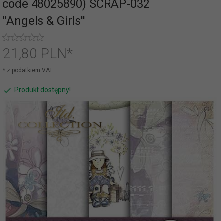
code 48025890) SCRAP-032
''Angels & Girls''
21,
80
PLN*
* z podatkiem VAT
Produkt dostępny!