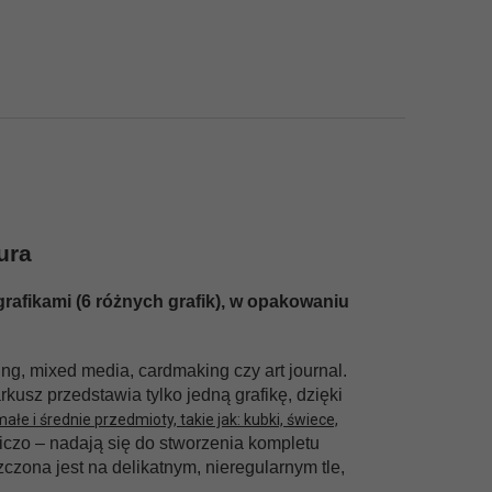
ura
grafikami (6 różnych grafik), w opakowaniu
, mixed media, cardmaking czy art journal.
usz przedstawia tylko jedną grafikę, dzięki
e i średnie przedmioty, takie jak: kubki, świece,
niczo – nadają się do stworzenia kompletu
czona jest na delikatnym, nieregularnym tle,