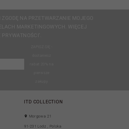
 ZGODĘ NA PRZETWARZANIE MOJEGO
ELACH MARKETINGOWYCH. WIĘCEJ
E PRYWATNOŚCI'.
ZAPISZ SIĘ -
dostaniesz
rabat 20% na
pierwsze
zakupy
ITD COLLECTION
Morgowa 21
91-231
Lodz
,
Polska