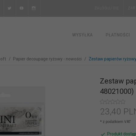
ZALOGUJ SIĘ
ZAR
WYSYŁKA
PŁATNOŚCI
soft
Papier decoupage ryżowy - nowości
Zestaw papierów ryżow
Zestaw pa
48021000)
23,
40
PL
* z podatkiem VAT
Produkt dostęp