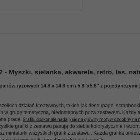
 Myszki, sielanka, akwarela, retro, las, nat
rów ryżowych 14,8 x 14,8 cm / 5.8''x5.8'' z pojedynczymi 
ich działań kreatywnych, takich jak decoupage, scrapbooking
ch w grupę tematyczną, niedostępnych poza zestawem. Każdy ark
aną pracę.
Grafiki doskonale nadają się na główny motyw ozdobny na mał
stkie grafiki z zestawu pasują do siebie kolorystycznie i wzor
z miniaturki wszystkich grafik z zestawu . Każda grafika umiesz
inne motywy graficzne albo w dowolne inne tło.