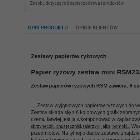
Zasoby dotyczące bezpieczeństwa i produktów
OPIS PRODUKTU
OPINIE KLIENTÓW
Zestawy papierów ryżowych
Papier ryżowy zestaw mini RSM232 -
Zestaw papierów ryżowych RSM zawiera: 6 papie
.
Zestaw wyjątkowych papierów ryżowych do wszelk
Zestaw składa się z 6 kolorowych grafik zebrany
czemu łatwiej jest ją wkomponować w zaplanow
Wszy
skrzyneczki, chusteczniki, talerzyki, jajka, bombki…
przedmiotów. Na tylnej okładce zestawu znajdzies
które jest uniwersalne. Łatwo je wkomponować w 