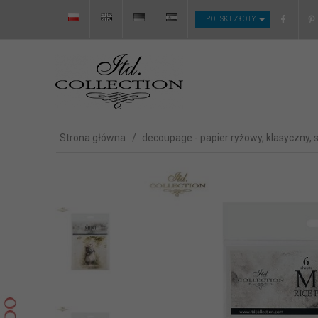
CURRENCY_H
POLSKI ZŁOTY
Strona główna
decoupage - papier ryżowy, klasyczny, 