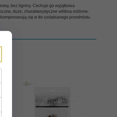
rowy, bez ligniny. Cechuje go wyjątkowa
oczne, duże, charakterystyczne włókna roślinne.
 wkomponowują się w tło ozdabianego przedmiotu.