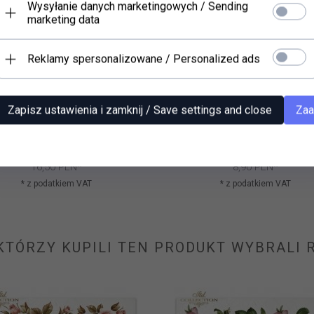
Wysyłanie danych marketingowych / Sending
marketing data
Reklamy spersonalizowane / Personalized ads
Zapisz ustawienia i zamknij / Save settings and close
Zaa
r ryżowy (HS code 48021000)
Papier ryżowy (HS code 480
R1578L
R2759
16,
50
PLN*
8,
90
PLN*
* z podatkiem VAT
* z podatkiem VAT
 KTÓRZY KUPILI TEN PRODUKT WYBRALI R