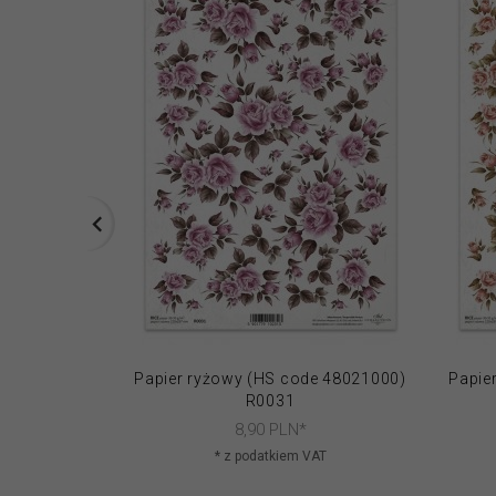
Papier ryżowy (HS code 48021000)
Papie
R0031
8,
90
PLN*
* z podatkiem VAT