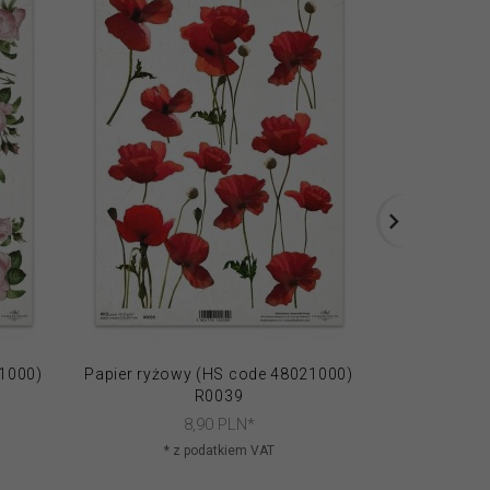
21000)
Papier ryżowy (HS code 48021000)
Papier ryżo
R0039
8,
90
PLN*
* z podatkiem VAT
* 