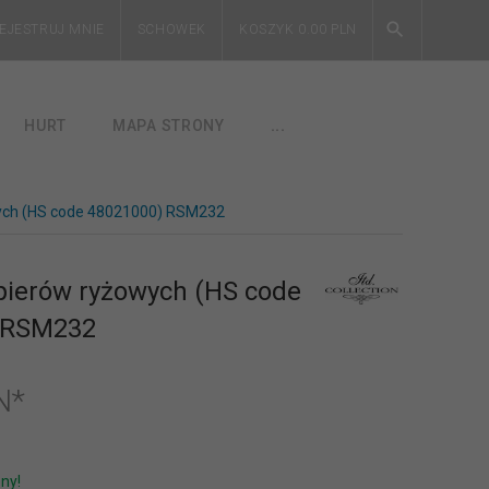
EJESTRUJ MNIE
SCHOWEK
KOSZYK
0.00
PLN
HURT
MAPA STRONY
...
ych (HS code 48021000) RSM232
pierów ryżowych (HS code
 RSM232
N*
ny!