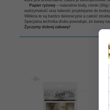
Papier ryżowy
– naturalnie biały, cienki (30g) 
wytrzymałość oraz łatwość przyklejanie do trudn
Włókna te są bardzo dekoracyjne a całość struk
Specjalna technika druku powoduje, że barwy na 
Życzymy dobrej zabawy!