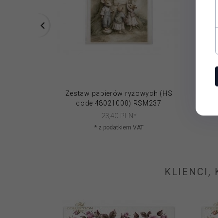
Zestaw papierów ryżowych (HS
Papie
code 48021000) RSM237
23,
40
PLN*
* z podatkiem VAT
KLIENCI,