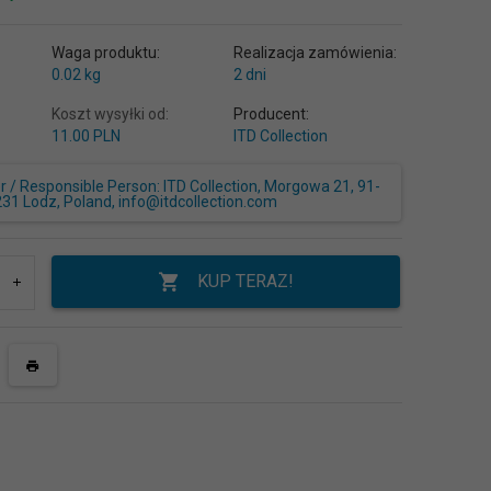
Waga produktu:
Realizacja zamówienia:
0.02
kg
2 dni
Koszt wysyłki od:
Producent:
11.00 PLN
ITD Collection
/ Responsible Person: ITD Collection, Morgowa 21, 91-
231 Lodz, Poland, info@itdcollection.com
KUP TERAZ!