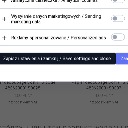
Analityczne ciasteczka / Analytical cookies
Wysyłanie danych marketingowych / Sending
marketing data
Reklamy spersonalizowane / Personalized ads
Zapisz ustawienia i zamknij / Save settings and close
Zaa
er decoupage Soft (HS code
Papier decoupage Soft (HS 
48062000) S0095
48062000) S0007
4,
60
PLN*
4,
60
PLN*
* z podatkiem VAT
* z podatkiem VAT