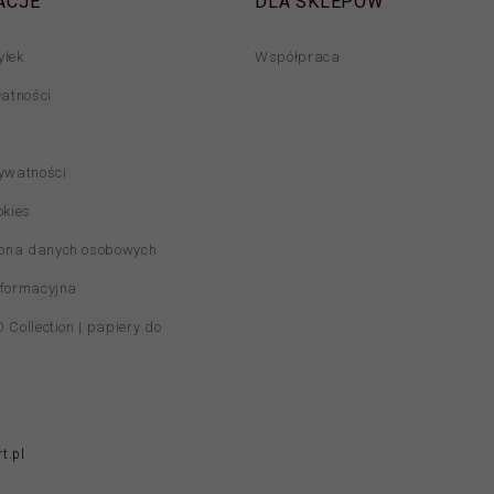
ACJE
DLA SKLEPÓW
yłek
Współpraca
łatności
rywatności
okies
ona danych osobowych
nformacyjna
 Collection | papiery do
t.pl