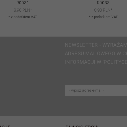
R0031
R0033
8,
90
PLN*
8,
90
PLN*
* z podatkiem VAT
* z podatkiem VAT
NEWSLETTER - WYRAŻAM
ADRESU MAILOWEGO W C
INFORMACJI W 'POLITYC