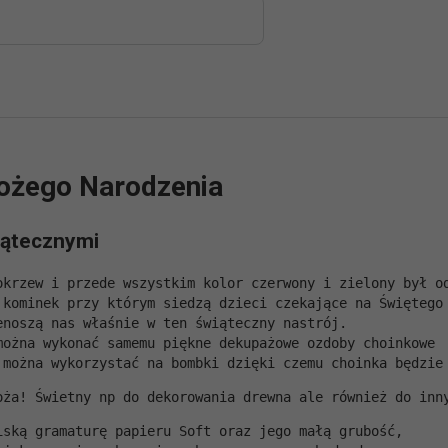
ożego Narodzenia
iątecznymi
okrzew i przede wszystkim kolor czerwony i zielony był o
 kominek przy którym siedzą dzieci czekające na Świętego
enoszą nas właśnie w ten świąteczny nastrój.
można wykonać samemu piękne dekupażowe ozdoby choinkowe 
 można wykorzystać na bombki dzięki czemu choinka będzie
oża! Świetny np do dekorowania drewna ale również do inn
iską gramaturę papieru Soft oraz jego małą grubość, 