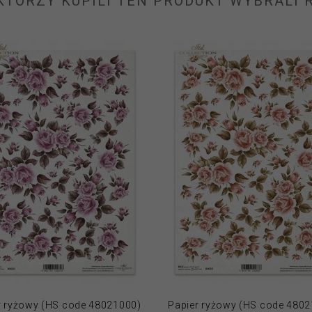
 KTÓRZY KUPILI TEN PRODUKT WYBRALI R
r ryżowy (HS code 48021000)
Papier ryżowy (HS code 480