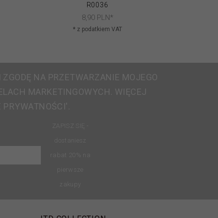
R0036
8,
90
PLN*
* z podatkiem VAT
* 
 ZGODĘ NA PRZETWARZANIE MOJEGO
ELACH MARKETINGOWYCH. WIĘCEJ
E PRYWATNOŚCI'.
ZAPISZ SIĘ -
dostaniesz
rabat 20% na
pierwsze
zakupy