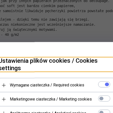
 jak przy innych papierach przeznaczonych do decoupage. 
hoć soft jest bardzo cienkim papierem, 
e samoistnie likwiduje pęcherzyki powietrza powstałe pod
klejem - dzięki temu nie zawijają się brzegi. 
wczas niekonieczne jest wcześniejsze namaczanie.
ruj ją świątecznymi motywami.
 - 40 g/m2
Ustawienia plików cookies / Cookies
settings
PRODUKTY POWIĄZANE
Wymagane ciasteczka / Required cookies
Marketingowe ciasteczka / Marketing cookies