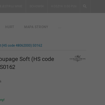
EJESTRUJ MNIE
SCHOWEK
KOSZYK
0.00
PLN
HURT
MAPA STRONY
...
t (HS code 48062000) S0162
oupage Soft (HS code
 S0162
*
ny!