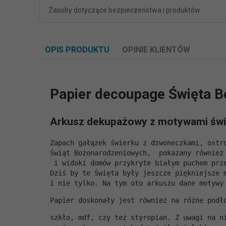
Zasoby dotyczące bezpieczeństwa i produktów
OPIS PRODUKTU
OPINIE KLIENTÓW
Papier decoupage Święta B
Arkusz dekupażowy z motywami św
Zapach gałązek świerku z dzwoneczkami, ostr
Świąt Bożonarodzeniowych,  pokazany również
 i widoki domów przykryte białym puchem prz
Dziś by te Święta były jeszcze piękniejsze 
i nie tylko. Na tym oto arkuszu dane motywy
Papier doskonały jest również na różne podł
szkło, mdf, czy też styropian. Z uwagi na n