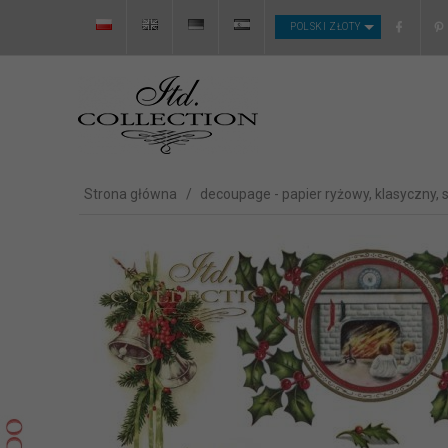
CURRENCY_H
POLSKI ZŁOTY
Strona główna
decoupage - papier ryżowy, klasyczny, 