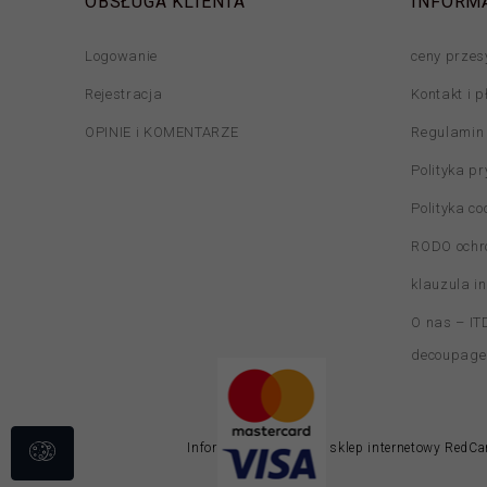
OBSŁUGA KLIENTA
INFORM
Logowanie
ceny przes
Rejestracja
Kontakt i p
OPINIE i KOMENTARZE
Regulamin
Polityka p
Polityka co
RODO ochr
klauzula i
O nas – ITD
decoupage
Informacja o cookies
|
sklep internetowy
RedCar