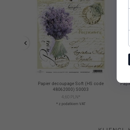
Papier decoupage Soft (HS code
Papi
48062000) S0003
4,
60
PLN*
* z podatkiem VAT