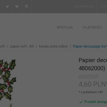
ZALOGUJ SIĘ
ZAR
WYSYŁKA
PŁATNOŚCI
soft
papier soft - A4
kwiaty zioła rośliny
Papier decoupage Sof
Papier dec
48062000)
4,
60
PLN
* z podatkiem VAT
Produkt dostęp