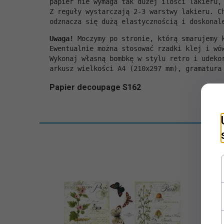
papier nie wymaga tak dużej ilości lakieru,
Z reguły wystarczają 2-3 warstwy lakieru. C
odznacza się dużą elastycznością i doskonal
Uwaga!
 Moczymy po stronie, którą smarujemy 
Ewentualnie można stosować rzadki klej i wó
Wykonaj własną bombkę w stylu retro i udeko
arkusz wielkości A4 (210x297 mm), gramatura
Papier decoupage S162