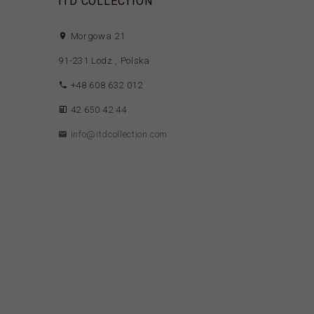
ITD COLLECTION
Morgowa 21
91-231
Lodz
,
Polska
+48 608 632 012
42 650 42 44
info@itdcollection.com