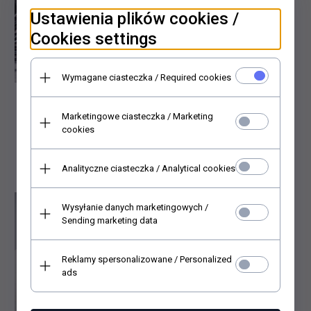
Ustawienia plików cookies /
Cookies settings
Wymagane ciasteczka / Required cookies
Tarjetas de Navidad /
Tarjetas de Navidad /
Marketingowe ciasteczka / Marketing
tarjeta K640
tarjeta K612
cookies
4,
00
PLN*
3,
00
PLN*
* IVA incluido
* IVA incluido
Analityczne ciasteczka / Analytical cookies
Wysyłanie danych marketingowych /
Sending marketing data
Reklamy spersonalizowane / Personalized
ads