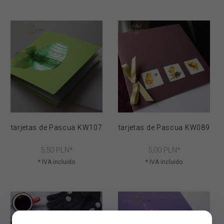
tarjetas de Pascua KW107
tarjetas de Pascua KW089
5,
50
PLN*
5,
00
PLN*
* IVA incluido
* IVA incluido