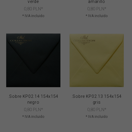
verde
amarillo
0,
80
PLN*
0,
80
PLN*
* IVA incluido
* IVA incluido
.Sobre KP02.14 154x154
.Sobre KP02.13 154x154
negro
gris
0,
80
PLN*
0,
80
PLN*
* IVA incluido
* IVA incluido