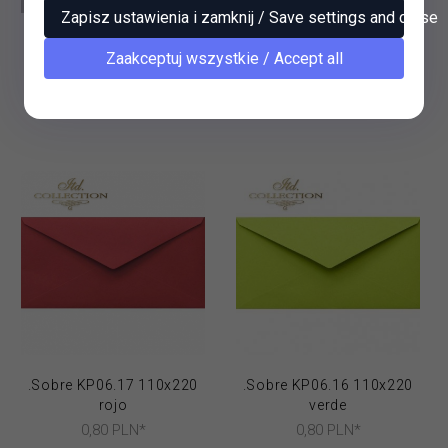
Zapisz ustawienia i zamknij / Save settings and close
Tarjetas de Navidad /
.Sobre KP06.19 110x220
Zaakceptuj wszystkie / Accept all
tarjeta K217
borgoña
1,
80
PLN*
0,
80
PLN*
* IVA incluido
* IVA incluido
.Sobre KP06.17 110x220
.Sobre KP06.16 110x220
rojo
verde
0,
80
PLN*
0,
80
PLN*