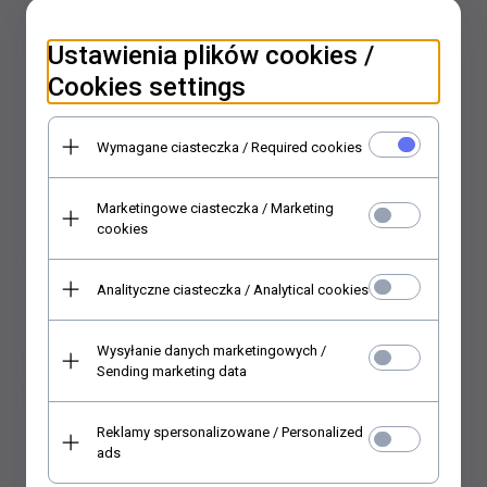
Ustawienia plików cookies /
Cookies settings
Voucher - 85 zł
Voucher - 75 zł
85,
00
PLN*
75,
00
PLN*
Wymagane ciasteczka / Required cookies
* z podatkiem VAT
* z podatkiem VAT
Marketingowe ciasteczka / Marketing
cookies
Analityczne ciasteczka / Analytical cookies
Wysyłanie danych marketingowych /
Sending marketing data
Reklamy spersonalizowane / Personalized
Voucher - 50 zł
Voucher - 150 zł
ads
50,
00
PLN*
150,
00
PLN*