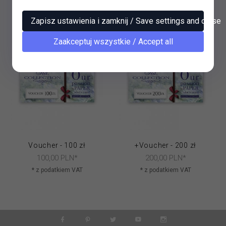
* z podatkiem VAT
* z podatkiem VAT
Zapisz ustawienia i zamknij / Save settings and close
Zaakceptuj wszystkie / Accept all
Voucher - 100 zł
+Voucher - 200 zł
100,
00
PLN*
200,
00
PLN*
* z podatkiem VAT
* z podatkiem VAT