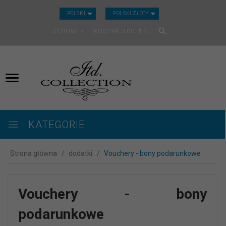
CURRENCY_H
POLSKI
POLSKI ZŁOTY
SCHOWEK
KOSZYK
0.00
PLN
KATEGORIE
Strona główna
dodatki
Vouchery - bony podarunkowe
Vouchery - bony
podarunkowe