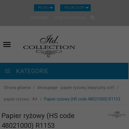
CURRENCY_H
POLSKI
POLSKI ZŁOTY
SCHOWEK
KOSZYK
0.00
PLN
KATEGORIE
Strona główna
decoupage - papier ryżowy, klasyczny, soft
papier ryżowy - A4
Papier ryżowy (HS code 48021000) R1153
Papier ryżowy (HS code
48021000) R1153