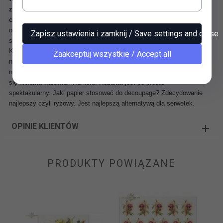
zmywają się pod wpływem kleju i nie blakną z upływem
czasu.
Papier świetnie się przykleja i daje się delikatnie naddawać na
obłych przedmiotach. Umożliwia uzyskanie doskonałych rezultatów w
Zapisz ustawienia i zamknij / Save settings and close
sztuce decoupage i nie tylko.
Każdy element grafiki należy wyrwać z arkusza, a nie wycinać
Zaakceptuj wszystkie / Accept all
nożyczkami. Nieregularny brzeg papieru ryżowego bardzo łatwo ukryć
na powierzchni ozdabianego przedmiotu. Końcową pracę zabezpiecza
się kilkoma warstwami lakieru. Rezultat jest po prostu
spektakularny.
Jaki papier stosować do decoupage? Zdecydowanie
najlepszy czyli ryżowy. Jest najlepszą alternatywą dla serwetek.
OPINIE KLIENTÓW
PRODUKTY POWIĄZANE