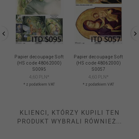
Papier decoupage Soft
Papier decoupage Soft
Pa
(HS code 48062000)
(HS code 48062000)
(
S0095
S0057
4,
60
PLN*
4,
60
PLN*
* z podatkiem VAT
* z podatkiem VAT
KLIENCI, KTÓRZY KUPILI TEN
PRODUKT WYBRALI RÓWNIEŻ...