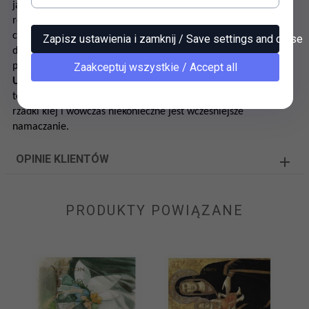
jak przy innych papierach przeznaczonych do decoupage. Z
reguły wystarczają 2-3 warstwy lakieru. Choć soft jest bardzo
cienkim papierem, odznacza się dużą elastycznością i
Zapisz ustawienia i zamknij / Save settings and close
doskonale samoistnie likwiduje pęcherzyki powietrza powstałe
Zaakceptuj wszystkie / Accept all
podczas przyklejania.
Uwaga!
Moczymy po stronie, którą smarujemy klejem - dzięki
temu nie zawijają się brzegi. Ewentualnie można stosować
rzadki klej i wówczas niekonieczne jest wcześniejsze
namaczanie.
OPINIE KLIENTÓW
PRODUKTY POWIĄZANE