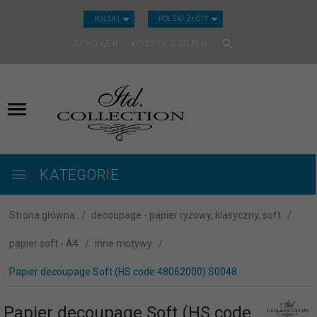
CURRENCY_H
POLSKI
POLSKI ZŁOTY
SCHOWEK
KOSZYK
0.00
PLN
KATEGORIE
Strona główna
decoupage - papier ryżowy, klasyczny, soft
papier soft - A4
inne motywy
Papier decoupage Soft (HS code 48062000) S0048
Papier decoupage Soft (HS code