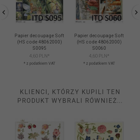
Papier decoupage Soft
Papier decoupage Soft
Pa
(HS code 48062000)
(HS code 48062000)
(
S0095
S0060
4,
60
PLN*
4,
60
PLN*
* z podatkiem VAT
* z podatkiem VAT
KLIENCI, KTÓRZY KUPILI TEN
PRODUKT WYBRALI RÓWNIEŻ...