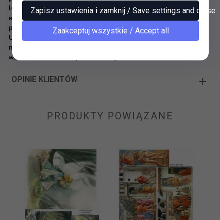
lakieru. Choć soft jest bardzo cienkim papierem, odznacza się dużą
Zapisz ustawienia i zamknij / Save settings and close
elastycznością i doskonale samoistnie likwiduje pęcherzyki powietrza
powstałe podczas przyklejania.
Zaakceptuj wszystkie / Accept all
Uwaga!
Moczymy po stronie, którą smarujemy klejem - dzięki temu
nie zawijają się brzegi. Ewentualnie można stosować rzadki klej i
wówczas niekonieczne jest wcześniejsze namaczanie.
OPINIE KLIENTÓW
PRODUKTY POWIĄZANE