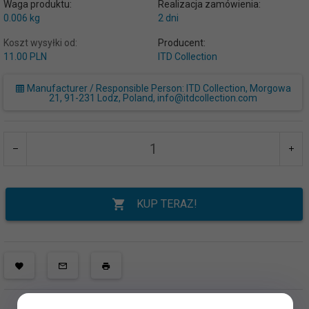
Waga produktu:
Realizacja zamówienia:
0.006
kg
2 dni
Koszt wysyłki od:
Producent:
11.00 PLN
ITD Collection
Manufacturer / Responsible Person: ITD Collection, Morgowa
21, 91-231 Lodz, Poland, info@itdcollection.com
KUP TERAZ!