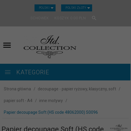
CURRENCY_H
POLSKI
POLSKI ZŁOTY
SCHOWEK
KOSZYK
0.00
PLN
KATEGORIE
Strona główna
decoupage - papier ryżowy, klasyczny, soft
papier soft - A4
inne motywy
Papier decoupage Soft (HS code 48062000) S0096
Papier decoupage Soft (HS code