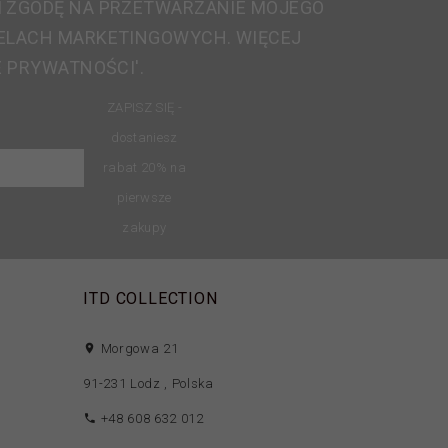
 ZGODĘ NA PRZETWARZANIE MOJEGO
ELACH MARKETINGOWYCH. WIĘCEJ
E PRYWATNOŚCI'.
ZAPISZ SIĘ -
dostaniesz
rabat 20% na
pierwsze
zakupy
ITD COLLECTION
Morgowa 21
91-231
Lodz
,
Polska
+48 608 632 012