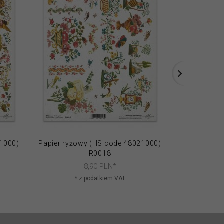
21000)
Papier ryżowy (HS code 48021000)
Papier ryżo
R0018
8,
90
PLN*
* z podatkiem VAT
* 