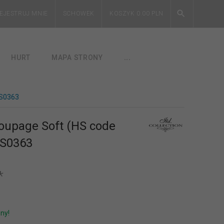
EJESTRUJ MNIE
SCHOWEK
KOSZYK
0.00
PLN
HURT
MAPA STRONY
...
 S0363
oupage Soft (HS code
 S0363
*
ny!