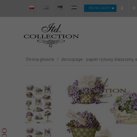
CURRENCY_H
POLSKI ZŁOTY
Strona główna
decoupage - papier ryżowy, klasyczny, 