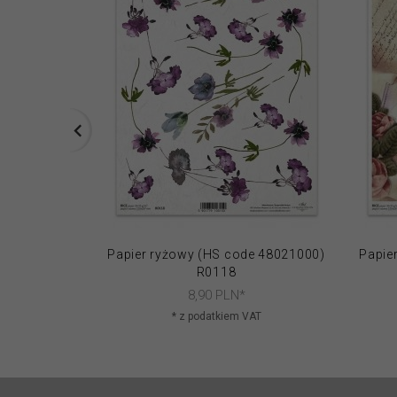
Papier ryżowy (HS code 48021000)
Papie
R0118
8,
90
PLN*
* z podatkiem VAT