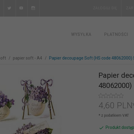
ZALOGUJ SIĘ
ZAR
WYSYŁKA
PŁATNOŚCI
soft
papier soft - A4
Papier decoupage Soft (HS code 48062000)
Papier dec
48062000)
4,
60
PLN
* z podatkiem VAT
Produkt dostęp