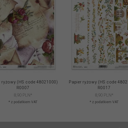
r ryżowy (HS code 48021000)
Papier ryżowy (HS code 480
R0007
R0017
8,
90
PLN*
8,
90
PLN*
* z podatkiem VAT
* z podatkiem VAT