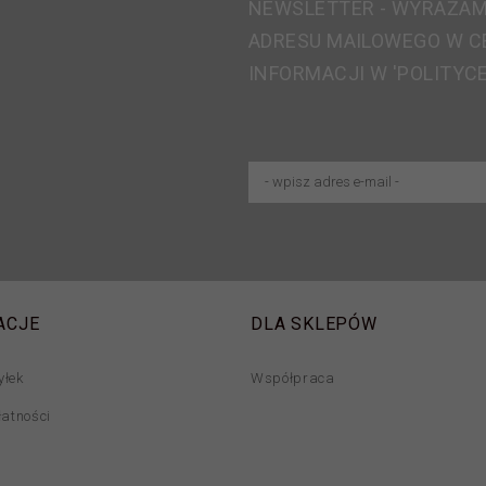
NEWSLETTER - WYRAŻAM
ADRESU MAILOWEGO W C
INFORMACJI W 'POLITYC
ACJE
DLA SKLEPÓW
yłek
Współpraca
łatności