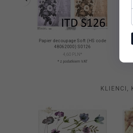
Papier decoupage Soft (HS code
Papi
48062000) S0126
4,
60
PLN*
* z podatkiem VAT
KLIENCI,