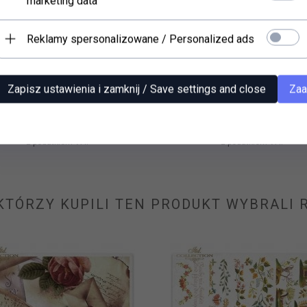
marketing data
Reklamy spersonalizowane / Personalized ads
Zapisz ustawienia i zamknij / Save settings and close
Zaa
er decoupage Soft (HS code
Papier decoupage Soft (HS 
48062000) S0130
48062000) S0134
4,
60
PLN*
4,
60
PLN*
* z podatkiem VAT
* z podatkiem VAT
 KTÓRZY KUPILI TEN PRODUKT WYBRALI R