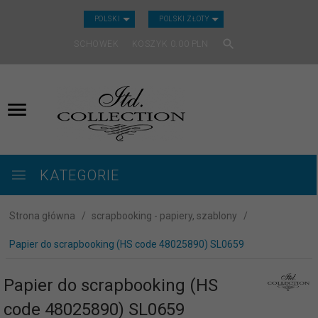
CURRENCY_H
POLSKI
POLSKI ZŁOTY
SCHOWEK
KOSZYK
0.00
PLN
KATEGORIE
Strona główna
scrapbooking - papiery, szablony
Papier do scrapbooking (HS code 48025890) SL0659
Papier do scrapbooking (HS
code 48025890) SL0659