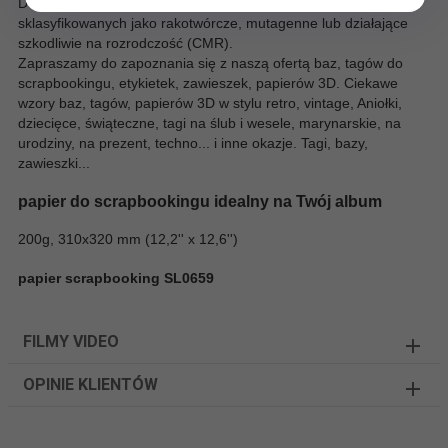
Do produkcji wykorzystano surowce, w których brak substancji
sklasyfikowanych jako rakotwórcze, mutagenne lub działające
szkodliwie na rozrodczość (CMR).
Zapraszamy do zapoznania się z naszą ofertą baz, tagów do
scrapbookingu, etykietek, zawieszek, papierów 3D. Ciekawe
wzory baz, tagów, papierów 3D w stylu retro, vintage, Aniołki,
dziecięce, świąteczne, tagi na ślub i wesele, marynarskie, na
urodziny, na prezent, techno... i inne okazje. Tagi, bazy,
zawieszki...
papier do scrapbookingu idealny na Twój album
200g, 310x320 mm (12,2'' x 12,6'')
papier scrapbooking SL0659
FILMY VIDEO
OPINIE KLIENTÓW