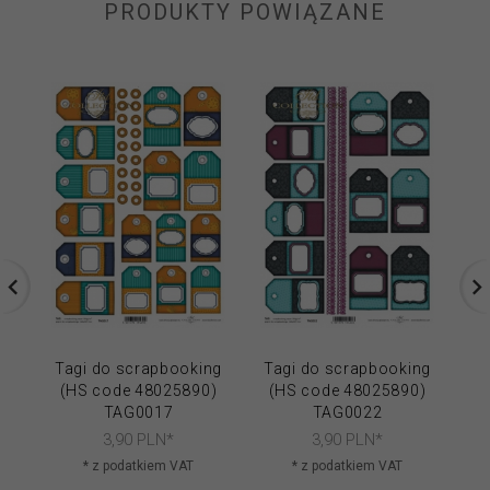
PRODUKTY POWIĄZANE
Tagi do scrapbooking
Tagi do scrapbooking
Ta
(HS code 48025890)
(HS code 48025890)
(
TAG0017
TAG0022
3,
90
PLN*
3,
90
PLN*
* z podatkiem VAT
* z podatkiem VAT