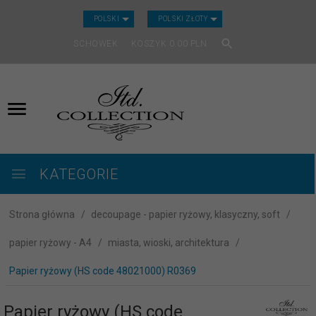
CURRENCY_H
POLSKI
POLSKI ZŁOTY
SCHOWEK
KOSZYK
0.00
PLN
KATEGORIE
Strona główna
decoupage - papier ryżowy, klasyczny, soft
papier ryżowy - A4
miasta, wioski, architektura
Papier ryżowy (HS code 48021000) R0369
Papier ryżowy (HS code