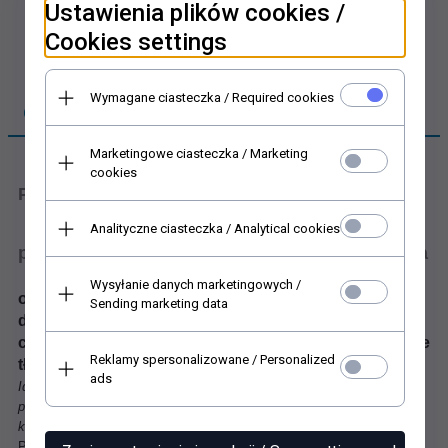
Ustawienia plików cookies /
Cookies settings
Wymagane ciasteczka / Required cookies
OPIS PRODUKTU
Marketingowe ciasteczka / Marketing
cookies
Papier scrapbooking
Analityczne ciasteczka / Analytical cookies
papier półprzezroczysty do scrapbooking, kalka
Wysyłanie danych marketingowych /
ornamenty, dekory, ramki * papier do scrapbookingu
Sending marketing data
delikatne, subtelne koronki, trzy kolory: niebieski,
czarny i brązowy; jako motyw dekoracyjny albo piękne
Reklamy spersonalizowane / Personalized
tło
ads
Idealne jako dodatek do ozdabianej strony, kartki. Piękne motywy
pozwolą stworzyć wiele wspaniałych projektów scrapbookingowych,
kartek okolicznościowych lub ozdób do dekoracji Twojego otoczenia.
Przepiękna kolekcja papierów do scrapbookingu na kalce. Ciekawe tła,