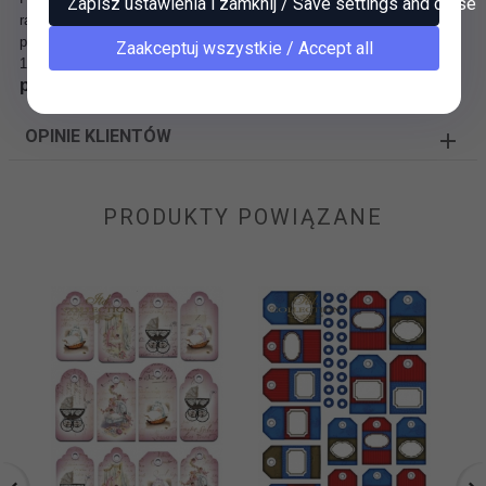
Zapisz ustawienia i zamknij / Save settings and close
ramki.
papiery do scrapbookingu Itd Collection
Zaakceptuj wszystkie / Accept all
115g, A4 (210x297mm)
papier do scrapbookingu P0015
OPINIE KLIENTÓW
PRODUKTY POWIĄZANE