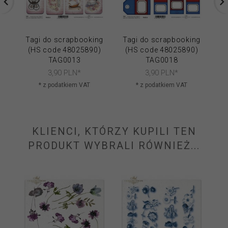
Tagi do scrapbooking
Tagi do scrapbooking
Ta
(HS code 48025890)
(HS code 48025890)
(
TAG0013
TAG0018
3,
90
PLN*
3,
90
PLN*
* z podatkiem VAT
* z podatkiem VAT
KLIENCI, KTÓRZY KUPILI TEN
PRODUKT WYBRALI RÓWNIEŻ...