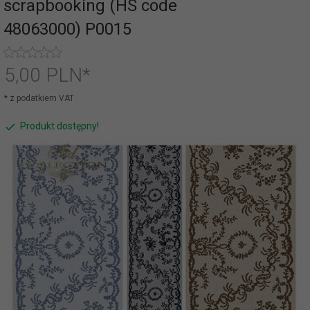
scrapbooking (HS code
48063000) P0015
5,
00
PLN*
* z podatkiem VAT
Produkt dostępny!