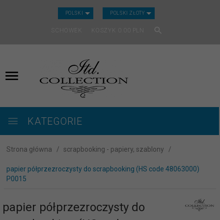
CURRENCY_H
POLSKI
POLSKI ZŁOTY
SCHOWEK
KOSZYK
0.00
PLN
KATEGORIE
Strona główna
scrapbooking - papiery, szablony
papier półprzezroczysty do scrapbooking (HS code 48063000)
P0015
papier półprzezroczysty do