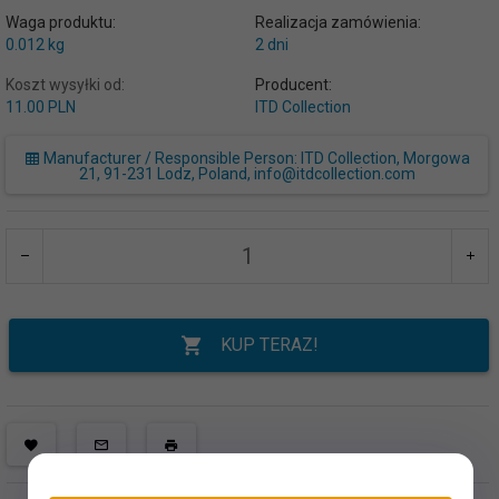
Waga produktu:
Realizacja zamówienia:
0.012
kg
2 dni
Koszt wysyłki od:
Producent:
11.00 PLN
ITD Collection
Manufacturer / Responsible Person: ITD Collection, Morgowa
21, 91-231 Lodz, Poland, info@itdcollection.com
KUP TERAZ!