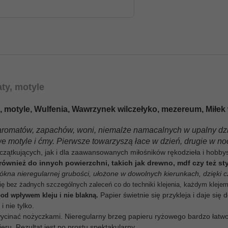
ty, motyle
motyl, motyle, Wulfenia, Wawrzynek wilczełyko, mezereum, Miłe
aromatów, zapachów, woni, niemalże namacalnych w upalny dzi
 motyle i ćmy. Pierwsze towarzyszą łace w dzień, drugie w no
zątkujących, jak i dla zaawansowanych miłośników rękodzieła i hobbyst
również do innych powierzchni, takich jak drewno, mdf czy też st
łókna nieregularnej grubości, ułożone w dowolnych kierunkach, dzięki 
się bez żadnych szczególnych zaleceń co do techniki klejenia, każdym kleje
Papier świetnie się przykleja i daje si
od wpływem kleju i nie blakną.
 nie tylko.
 wycinać nożyczkami. Nieregularny brzeg papieru ryżowego bardzo łatw
ru. Rezultat jest po prostu spektakularny.