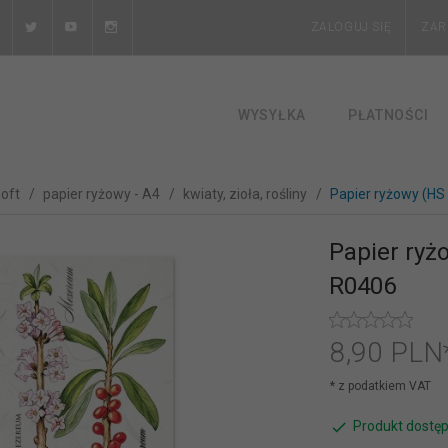
ZALOGUJ SIĘ
ZAR
WYSYŁKA
PŁATNOŚCI
soft
papier ryżowy - A4
kwiaty, zioła, rośliny
Papier ryżowy (H
Papier ryż
R0406
8,
90
PLN
* z podatkiem VAT
Produkt dostęp