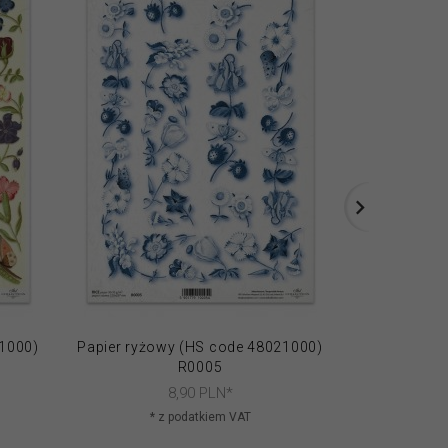
21000)
Papier ryżowy (HS code 48021000)
Papier ryżo
R0005
8,
90
PLN*
* z podatkiem VAT
* 