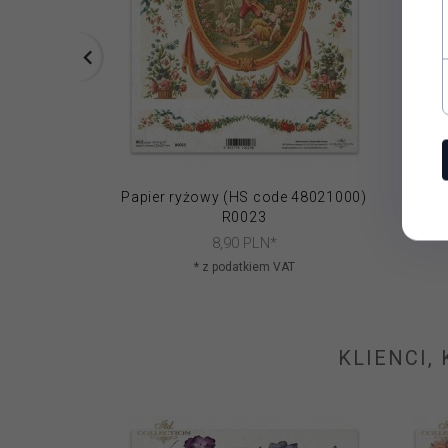
Papier ryżowy (HS code 48021000)
Papie
R0023
8,
90
PLN*
* z podatkiem VAT
KLIENCI,