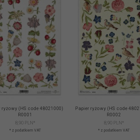
r ryżowy (HS code 48021000)
Papier ryżowy (HS code 480
R0001
R0002
8,
90
PLN*
8,
90
PLN*
* z podatkiem VAT
* z podatkiem VAT