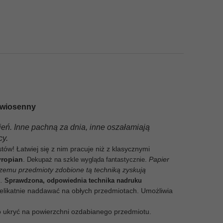
k wiosenny
eń. Inne pachną za dnia, inne oszałamiają
cy.
ów! Łatwiej się z nim pracuje niż z klasycznymi
yropian
.
.
Papier
Dekupaż na szkle wygląda fantastycznie
czemu przedmioty zdobione tą techniką zyskują
m
.
Sprawdzona, odpowiednia technika nadruku
ę delikatnie naddawać na obłych przedmiotach. Umożliwia
o ukryć na powierzchni ozdabianego przedmiotu.