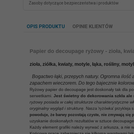
Zasoby dotyczące bezpieczeństwa i produktów
OPIS PRODUKTU
OPINIE KLIENTÓW
Papier do decoupage ryżowy - zioła, kwia
zioła, ziółka, kwiaty, motyle, łąka, rośliny, 
Bogactwo łąki, przepych natury. Ogromna ilość 
zapachem wieczorem. Do tego bajecznie kolorowe
Ryżowy papier do decoupage jest doskonały tak dla poc
serwetkami.
Jest świetny do dekorowania szkła ale 
ryżowy posiada w całej strukturze charakterystyczne w
oryginalny wygląd i strukturę.
Nasza 'ryżówka' przykleja 
powoduje, że barwy pozostają czyste, nie zmywają się p
uzyskanie doskonałych rezultatów w sztuce decoupage i
Każdy element grafiki należy wyrwać z arkusza, a nie
Końcową pracę zabezpiecza się kilkoma warstwami lakie