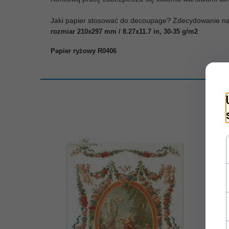
Jaki papier stosować do decoupage? Zdecydowanie najle
rozmiar 210x297 mm / 8.27x11.7 in, 30-35 g/m2
Papier ryżowy R0406