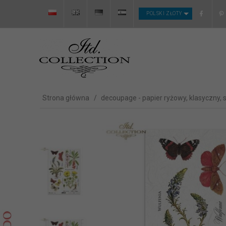
CURRENCY_H
POLSKI ZŁOTY
Strona główna
decoupage - papier ryżowy, klasyczny, 