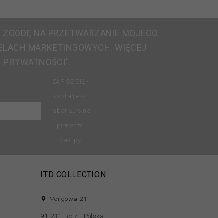
 ZGODĘ NA PRZETWARZANIE MOJEGO
ELACH MARKETINGOWYCH. WIĘCEJ
E PRYWATNOŚCI'.
ZAPISZ SIĘ -
dostaniesz
rabat 20% na
pierwsze
zakupy
ITD COLLECTION
Morgowa 21
91-231
Lodz
,
Polska