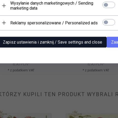
Wysyłanie danych marketingowych / Sending
marketing data
Reklamy spersonalizowane / Personalized ads
Zapisz ustawienia i zamknij / Save settings and close
Zaa
r ryżowy (HS code 48021000)
Papier ryżowy (HS code 480
R0034
R0031
8,
90
PLN*
8,
90
PLN*
* z podatkiem VAT
* z podatkiem VAT
 KTÓRZY KUPILI TEN PRODUKT WYBRALI R