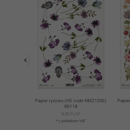
Papier ryżowy (HS code 48021000)
Papie
R0118
8,
90
PLN*
* z podatkiem VAT