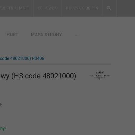
EJESTRUJ MNIE
SCHOWEK
KOSZYK
0.00
PLN
HURT
MAPA STRONY
...
S code 48021000) R0406
owy (HS code 48021000)
*
ny!