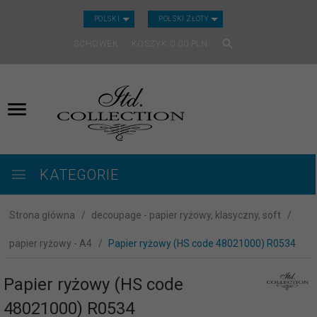
CURRENCY_H
POLSKI
POLSKI ZŁOTY
SCHOWEK
KOSZYK
0.00
PLN
KATEGORIE
Strona główna
decoupage - papier ryżowy, klasyczny, soft
papier ryżowy - A4
Papier ryżowy (HS code 48021000) R0534
Papier ryżowy (HS code
48021000) R0534