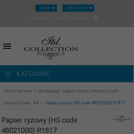
CURRENCY_H
POLSKI
POLSKI ZŁOTY
SCHOWEK
KOSZYK
0.00
PLN
KATEGORIE
Strona główna
decoupage - papier ryżowy, klasyczny, soft
papier ryżowy - A4
Papier ryżowy (HS code 48021000) R1817
Papier ryżowy (HS code
48021000) R1817