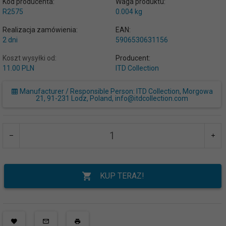
Kod producenta:
Waga produktu:
R2575
0.004
kg
Realizacja zamówienia:
EAN:
2 dni
5906530631156
Koszt wysyłki od:
Producent:
11.00 PLN
ITD Collection
Manufacturer / Responsible Person: ITD Collection, Morgowa
21, 91-231 Lodz, Poland, info@itdcollection.com
KUP TERAZ!