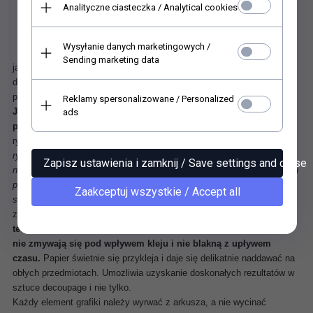
Analityczne ciasteczka / Analytical cookies
Wysyłanie danych marketingowych /
Ryżowy papier do rękodzieła
. Jest doskonały dla początkujących,
Sending marketing data
jak i dla zaawansowanych miłośników papierowego rękodzieła,
decoupage, scrapbooking, mixed media i innych technik ozdabiania
papierem. Łatwiej się z nim pracuje niż z klasycznymi serwetkami.
Reklamy spersonalizowane / Personalized
Jest świetny do dekorowania szkła ale również do innych
ads
powierzchni, takich jak drewno, mdf czy też styropian
.
Papier
ryżowy na szkle wygląda wyjątkowo oryginalnie i atrakcyjnie
.
Papier
ryżowy posiada w całej swojej strukturze charakterystyczne włókna
Zapisz ustawienia i zamknij / Save settings and close
nieregularnej grubości, ułożone w dowolnych kierunkach, dzięki czemu
przedmioty zdobione tą techniką zyskują oryginalny wygląd i
Zaakceptuj wszystkie / Accept all
strukturę.
Nasza 'ryżówka' przykleja się bez żadnych szczególnych
zaleceń co do techniki klejenia, każdym klejem
.
Sprawdzona
technika druku cyfrowego powoduje, że barwy pozostają czyste,
nie zmywają się pod wpływem kleju i nie blakną z upływem
czasu.
Papier świetnie się przykleja i daje się delikatnie naddawać na
obłych przedmiotach. Umożliwia uzyskanie doskonałych rezultatów w
sztuce decoupage i nie tylko.
Każdy element grafiki należy wyrwać z arkusza, a nie wycinać