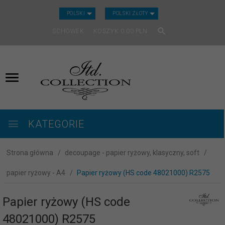
CURRENCY_H
POLSKI
POLSKI ZŁOTY
SCHOWEK
KOSZYK
0.00
PLN
KATEGORIE
Strona główna
decoupage - papier ryżowy, klasyczny, soft
papier ryżowy - A4
Papier ryżowy (HS code 48021000) R2575
Papier ryżowy (HS code
48021000) R2575