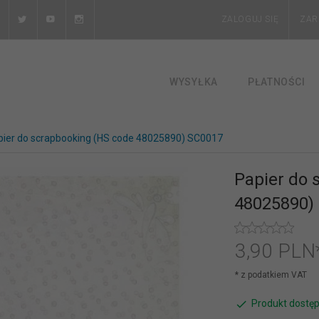
ZALOGUJ SIĘ
ZAR
WYSYŁKA
PŁATNOŚCI
pier do scrapbooking (HS code 48025890) SC0017
Papier do 
48025890)
3,
90
PLN
* z podatkiem VAT
Produkt dostęp