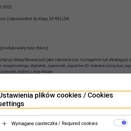
11/003)
iwum
(odpowiednie do klasy 24-85) LDK
 (produkowany bez chloru).
stancji sklasyfikowanych jako rakotwórcze, mutagenne lub działające 
scrapbookingu, etykietek, zawieszek, papierów 3D. Ciekawe wzory baz, tagów,
a prezent, techno..i inne okazje
 album
Ustawienia plików cookies / Cookies
settings
Wymagane ciasteczka / Required cookies