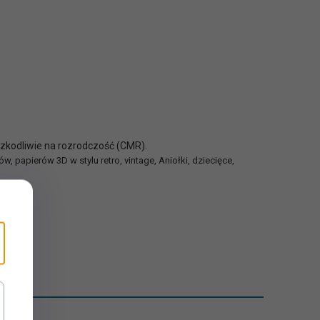
szkodliwie na rozrodczość (CMR).
 papierów 3D w stylu retro, vintage, Aniołki, dziecięce,