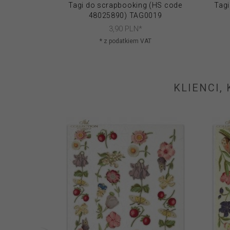
Tagi do scrapbooking (HS code
Tagi
48025890) TAG0019
3,
90
PLN*
* z podatkiem VAT
KLIENCI,