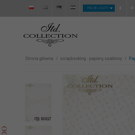
CURRENCY_H
POLSKI ZŁOTY
Strona główna
scrapbooking - papiery, szablony
Pa