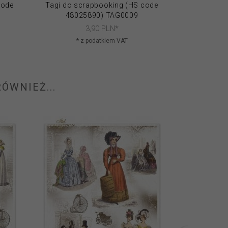
code
Tagi do scrapbooking (HS code
Tagi do s
48025890) TAG0009
4802
3,
90
PLN*
* z podatkiem VAT
* 
ÓWNIEŻ...