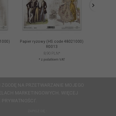
21000)
Papier ryżowy (HS code 48021000)
Papier ryżo
R0013
8,
90
PLN*
* z podatkiem VAT
* 
 ZGODĘ NA PRZETWARZANIE MOJEGO
ELACH MARKETINGOWYCH. WIĘCEJ
E PRYWATNOŚCI'.
ZAPISZ SIĘ -