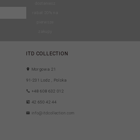
dostaniesz
rabat 20% na
pierwsze
zakupy
ITD COLLECTION
Morgowa 21
91-231
Lodz
,
Polska
+48 608 632 012
42 650 42 44
info@itdcollection.com