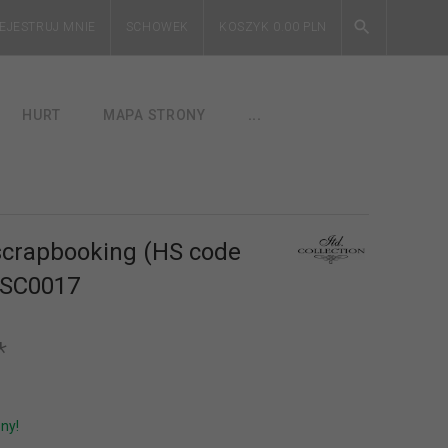
EJESTRUJ MNIE
SCHOWEK
KOSZYK
0.00
PLN
HURT
MAPA STRONY
...
scrapbooking (HS code
 SC0017
*
ny!