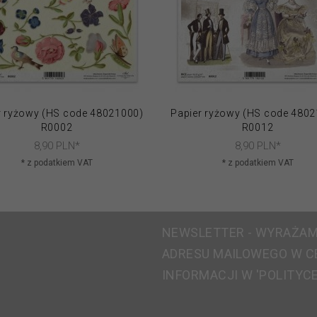
r ryżowy (HS code 48021000)
Papier ryżowy (HS code 480
R0002
R0012
8,
90
PLN*
8,
90
PLN*
* z podatkiem VAT
* z podatkiem VAT
NEWSLETTER - WYRAŻAM
ADRESU MAILOWEGO W C
INFORMACJI W 'POLITYC