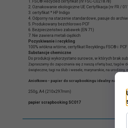
1. FSC® Recycled certyfikat (nr FSC-C021878)
2. Oznakowanie ekologiczne UE Certyfikacja (nr FR / 0
3. certyfikat * HP Indigo
4. Odporny na starzenie standardowe, pasuje do arch
5. Produkowany bezchlorowo PCF
6. Bezpieczeństwo zabawek (EN 71)
7. Nie zawiera metali ciężkich
Pozyskiwanie i recykling
100% włókna wtórne, certyfikat Recyklingu FSC® i PCF
Substancje chemiczne
Do produkcji wykorzystano surowce, w których brak sub
Zapraszamy do zapoznania się z naszą ofertą baz, tagów do 
świąteczne, tagi na ślub i wesele, marynarskie, na urodziny, n
Aniołkowo - papier do scrapbookingu idealny na Twój
250g, A4 (210x297mm)
papier scrapbooking SC017