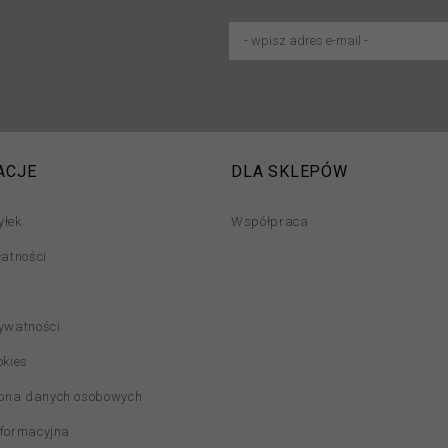
ACJE
DLA SKLEPÓW
yłek
Współpraca
łatności
rywatności
okies
ona danych osobowych
nformacyjna