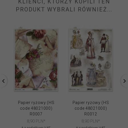
KLIENCI, KTÓRZY KUPILI TEN
PRODUKT WYBRALI RÓWNIEŻ...
Papier ryżowy (HS
Papier ryżowy (HS
code 48021000)
code 48021000)
R0007
R0012
8,
90
PLN*
8,
90
PLN*
* z podatkiem VAT
* z podatkiem VAT