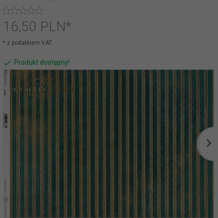
16,
50
PLN*
* z podatkiem VAT
Produkt dostępny!