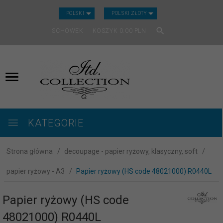
CURRENCY_H
POLSKI
POLSKI ZŁOTY
SCHOWEK
KOSZYK
0.00
PLN
KATEGORIE
Strona główna
decoupage - papier ryżowy, klasyczny, soft
papier ryżowy - A3
Papier ryżowy (HS code 48021000) R0440L
Papier ryżowy (HS code
48021000) R0440L