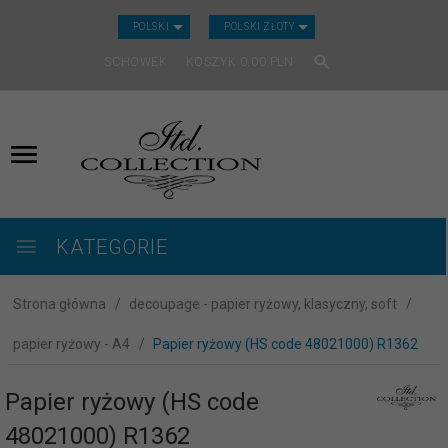
CURRENCY_H
POLSKI
POLSKI ZŁOTY
SCHOWEK
KOSZYK
0.00
PLN
KATEGORIE
Strona główna
decoupage - papier ryżowy, klasyczny, soft
papier ryżowy - A4
Papier ryżowy (HS code 48021000) R1362
Papier ryżowy (HS code
48021000) R1362