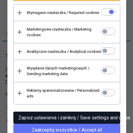
Wymagane ciasteczka / Required cookies
Marketingowe ciasteczka / Marketing
PRODUKTBESCHREIBUNG
cookies
Analityczne ciasteczka / Analytical cookies
Transparentpapier für Scrapbooking
papier für Scrapbooking P0113
Wysyłanie danych marketingowych /
Sending marketing data
alte Handschrift, alte Briefe
Durchscheinendes scrapbooking Papier, weiß, matt
Reklamy spersonalizowane / Personalized
Papier 112 g/m², Größe A4
ads
VIDEOFILMEN
Zapisz ustawienia i zamknij / Save settings and close
PRODUKTBEWERTUNGEN VON UNSEREN KUNDEN
Zaakceptuj wszystkie / Accept all