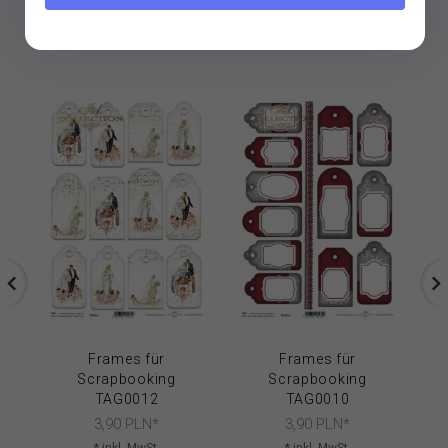
VERWANDTE PRODUKTE
Frames für
Frames für
Scrapbooking
Scrapbooking
TAG0012
TAG0010
3,
90
PLN*
3,
90
PLN*
* inkl. MwSt.
* inkl. MwSt.