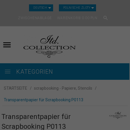
CURRENCY_H
DEUTSCH
POLNISCHE ZLOTY
ZWISCHENABLAGE
WARENKORB
0.00
PLN
KATEGORIEN
STARTSEITE
scrapbooking - Papiere, Stencils
Transparentpapier für Scrapbooking P0113
Transparentpapier für
Scrapbooking P0113