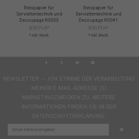
Reispapier für
Reispapier für
Serviettentechnik und
Serviettentechnik und
S
Decoupage R0035
Decoupage R0041
8,
90
PLN*
8,
90
PLN*
* inkl. MwSt.
* inkl. MwSt.
NEWSLETTER --- ICH STIMME DER VERARBEITUNG
MEINER E-MAIL-ADRESSE ZU
MARKETINGZWECKEN ZU. WEITERE
INFORMATIONEN FINDEN SIE IN DER
'DATENSCHUTZERKLÄRUNG'.