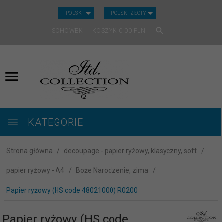
CURRENCY_H
POLSKI
POLSKI ZŁOTY
SCHOWEK
KOSZYK
0.00
PLN
KATEGORIE
Strona główna
decoupage - papier ryżowy, klasyczny, soft
papier ryżowy - A4
Boże Narodzenie, zima
Papier ryżowy (HS code 48021000) R0200
Papier ryżowy (HS code