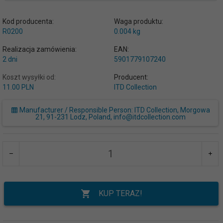
Kod producenta:
Waga produktu:
R0200
0.004
kg
Realizacja zamówienia:
EAN:
2 dni
5901779107240
Koszt wysyłki od:
Producent:
11.00 PLN
ITD Collection
Manufacturer / Responsible Person: ITD Collection, Morgowa
21, 91-231 Lodz, Poland, info@itdcollection.com
KUP TERAZ!