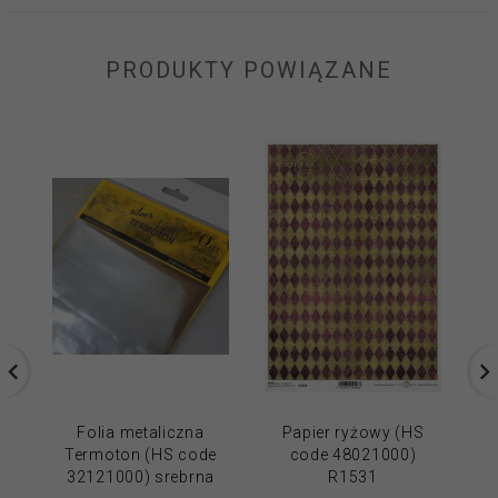
PRODUKTY POWIĄZANE
Folia metaliczna
Papier ryżowy (HS
Termoton (HS code
code 48021000)
32121000) srebrna
R1531
3