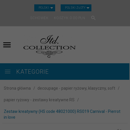
CURRENCY_H
POLSKI
POLSKI ZŁOTY
SCHOWEK
KOSZYK
0.00
PLN
KATEGORIE
Strona główna
decoupage - papier ryżowy, klasyczny, soft
papier ryżowy - zestawy kreatywne RS
Zestaw kreatywny (HS code 48021000) RS019 Carnival - Pierrot
in love