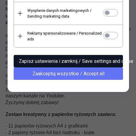
pomysł na ich zastosowanie i... zrobić użytek z papierów,
folii i szablonów.
Gotowe pomysły i inspiracje
Wysyłanie danych marketingowych /
umieściliśmy w formie zdjęć na tylnej okładce
Sending marketing data
zestawu.
Poza papierami w każdym pakiecie są też 2 szablony do
Reklamy spersonalizowane / Personalized
malowania, nakładania past strukturalnych lub
ads
do używania z folią Termoton (też w składzie zestawu).
Dzięki szablonom i przy pomocy kleju Magic można robić
miejscowe złocenia lub srebrzenia na zimno. Do zestawu
Zapisz ustawienia i zamknij / Save settings and close
dołączyliśmy 3 folie metaliczne 'Termoton' złote i 2 folie
'Termoton' srebrne - oba kolory do klejenia na gorąco lub
Zaakceptuj wszystkie / Accept all
na zimno. W naszym sklepie są też dostępne inne kolory.
Szczegóły dotyczące techniki klejenia folii Termoton
znajdziesz na naszych filmikach instruktażowych w
naszym kanale na Youtube.
Życzymy dobrej zabawy!
Zestaw kreatywny z papierów ryżowych zawiera:
- 11 papierów ryżowych A4 z grafikami
- 2 papiery ryżowe A4 bez nadruku - białe