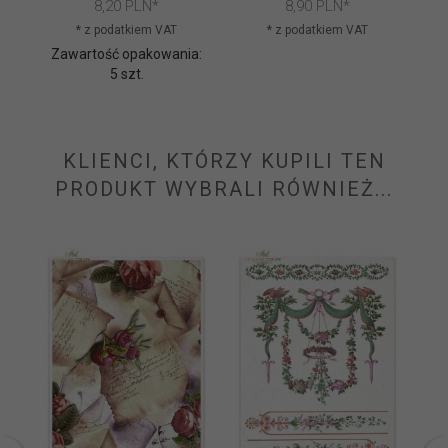
8,
20
PLN*
8,
90
PLN*
* z podatkiem VAT
* z podatkiem VAT
Zawartość opakowania:
Za
5 szt.
KLIENCI, KTÓRZY KUPILI TEN
PRODUKT WYBRALI RÓWNIEŻ...