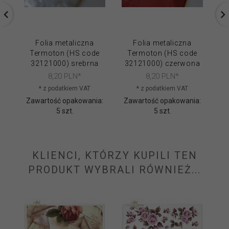
Folia metaliczna
Folia metaliczna
Termoton (HS code
Termoton (HS code
32121000) srebrna
32121000) czerwona
8,
20
PLN*
8,
20
PLN*
* z podatkiem VAT
* z podatkiem VAT
Zawartość opakowania:
Zawartość opakowania:
Za
5 szt.
5 szt.
KLIENCI, KTÓRZY KUPILI TEN
PRODUKT WYBRALI RÓWNIEŻ...