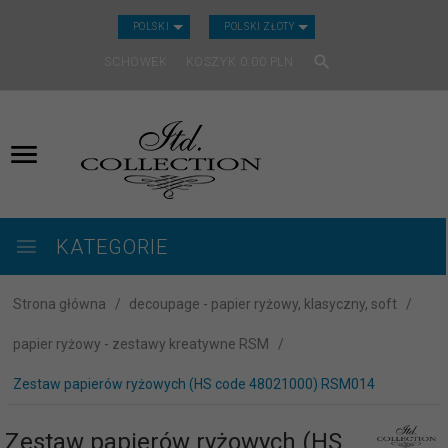
CURRENCY_H
POLSKI
POLSKI ZŁOTY
SCHOWEK
KOSZYK
0.00
PLN
KATEGORIE
Strona główna
decoupage - papier ryżowy, klasyczny, soft
papier ryżowy - zestawy kreatywne RSM
Zestaw papierów ryżowych (HS code 48021000) RSM014
Zestaw papierów ryżowych (HS