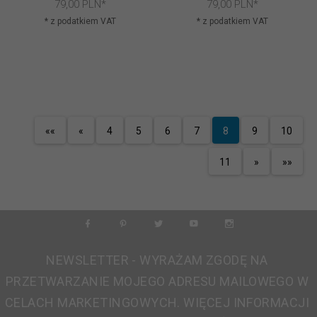
79,
00
PLN*
79,
00
PLN*
* z podatkiem VAT
* z podatkiem VAT
««
«
4
5
6
7
8
9
10
11
»
»»
NEWSLETTER - WYRAŻAM ZGODĘ NA
PRZETWARZANIE MOJEGO ADRESU MAILOWEGO W
CELACH MARKETINGOWYCH. WIĘCEJ INFORMACJI