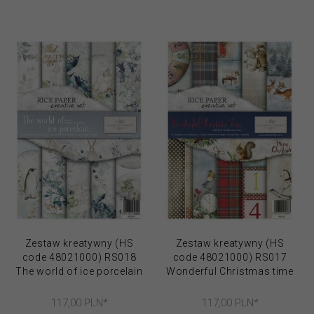
Zestaw kreatywny (HS
Zestaw kreatywny (HS
code 48021000) RS018
code 48021000) RS017
The world of ice porcelain
Wonderful Christmas time
117,
00
PLN*
117,
00
PLN*