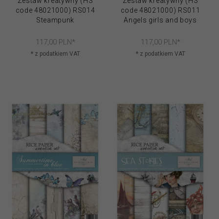
Zestaw kreatywny (HS
Zestaw kreatywny (HS
code 48021000) RS014
code 48021000) RS011
Steampunk
Angels girls and boys
117,
00
PLN*
117,
00
PLN*
* z podatkiem VAT
* z podatkiem VAT