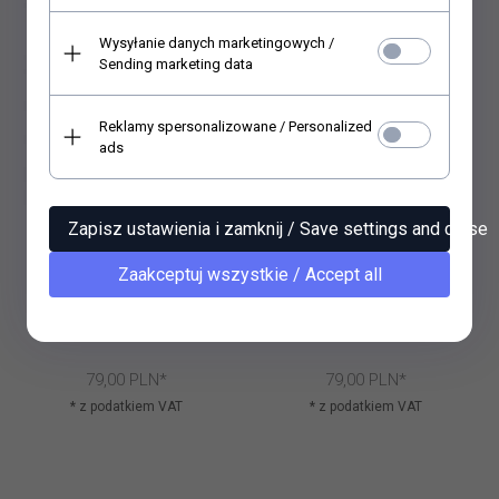
Wysyłanie danych marketingowych /
Sending marketing data
Reklamy spersonalizowane / Personalized
ads
Zapisz ustawienia i zamknij / Save settings and close
Zaakceptuj wszystkie / Accept all
Zestaw kreatywny (HS
Zestaw kreatywny (HS
code 48021000) RP105
code 48021000) RP104
79,
00
PLN*
79,
00
PLN*
* z podatkiem VAT
* z podatkiem VAT