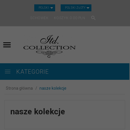
CURRENCY_H
POLSKI
POLSKI ZŁOTY
SCHOWEK
KOSZYK
0.00
PLN
KATEGORIE
Strona główna
nasze kolekcje
nasze kolekcje