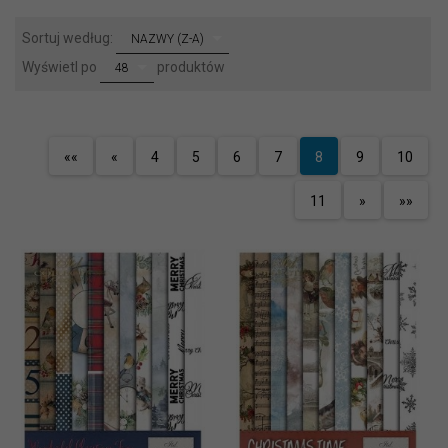
sort
Sortuj według:
NAZWY (Z-A)
pop
Wyświetl po
produktów
48
««
«
4
5
6
7
8
9
10
11
»
»»