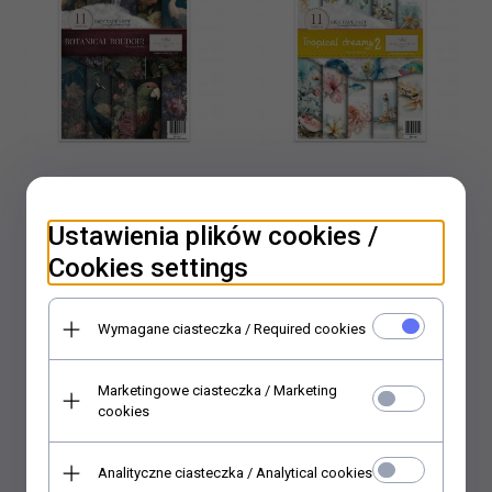
Zestaw kreatywny (HS
Zestaw kreatywny (HS
Ustawienia plików cookies /
code 48021000) RP107
code 48021000) RP106
Cookies settings
79,
00
PLN*
79,
00
PLN*
Wymagane ciasteczka / Required cookies
* z podatkiem VAT
* z podatkiem VAT
Marketingowe ciasteczka / Marketing
cookies
Analityczne ciasteczka / Analytical cookies