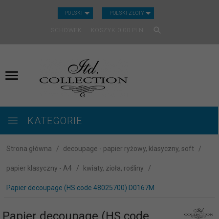
CURRENCY_H
POLSKI
POLSKI ZŁOTY
SCHOWEK
KOSZYK
0.00
PLN
KATEGORIE
Strona główna
decoupage - papier ryżowy, klasyczny, soft
papier klasyczny - A4
kwiaty, zioła, rośliny
Papier decoupage (HS code 48025700) D0167M
Papier decoupage (HS code