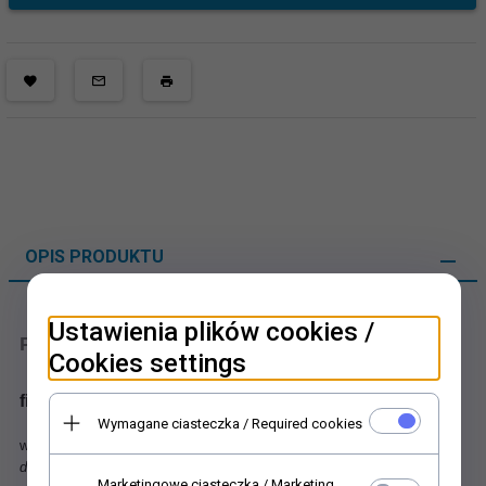
OPIS PRODUKTU
Ustawienia plików cookies /
Papier decoupage - drobne kwiaty
Cookies settings
fiołki, bukieciki i pojedyncze kwiatki, listki, ornamenty
Wymagane ciasteczka / Required cookies
w formacie A4 (297 x 210 mm) - specjalnie przygotowany dla techniki
decoupage
. Jego gramatura - 60 g/m2 a przede wzystkim właściwości
Marketingowe ciasteczka / Marketing