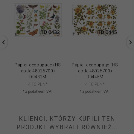
Papier decoupage (HS
Papier decoupage (HS
Pa
code 48025700)
code 48025700)
D0432M
D0445M
4,
10
PLN*
4,
10
PLN*
* z podatkiem VAT
* z podatkiem VAT
KLIENCI, KTÓRZY KUPILI TEN
PRODUKT WYBRALI RÓWNIEŻ...