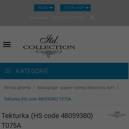
CURRENCY_H
POLSKI
POLSKI ZŁOTY
SCHOWEK
KOSZYK
0.00
PLN
KATEGORIE
Strona główna
decoupage - papier ryżowy, klasyczny, soft
Tekturka (HS code 48059380) T075A
Tekturka (HS code 48059380)
T075A