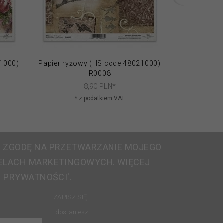
21000)
Papier ryżowy (HS code 48021000)
Papier ryżo
R0008
8,
90
PLN*
* z podatkiem VAT
* 
 ZGODĘ NA PRZETWARZANIE MOJEGO
ELACH MARKETINGOWYCH. WIĘCEJ
E PRYWATNOŚCI'.
ZAPISZ SIĘ -
dostaniesz