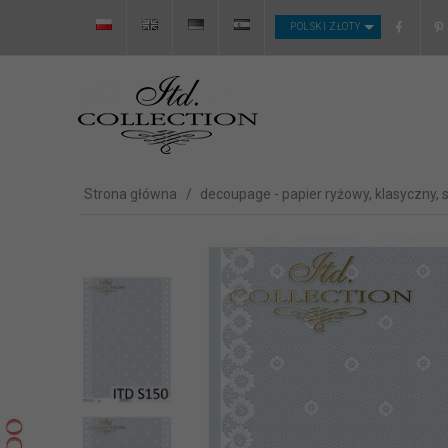
CURRENCY_H
POLSKI ZŁOTY
Strona główna
decoupage - papier ryżowy, klasyczny, 