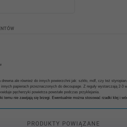
IENTÓW
w
drewna ale również do innych powierzchni jak: szkło, mdf, czy też styropian
rzy innych papierach przeznaczonych do decoupage. Z reguły wystarczają 2-3 w
kwiduje pęcherzyki powietrza powstałe podczas przyklejania.
i temu nie zawijają się brzegi. Ewentualnie można stosować rzadki klej i 
PRODUKTY POWIĄZANE