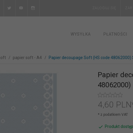
ZALOGUJ SIĘ
ZAR
WYSYŁKA
PŁATNOŚCI
soft
papier soft - A4
Papier decoupage Soft (HS code 48062000)
Papier dec
48062000)
4,
60
PLN
* z podatkiem VAT
Produkt dostęp