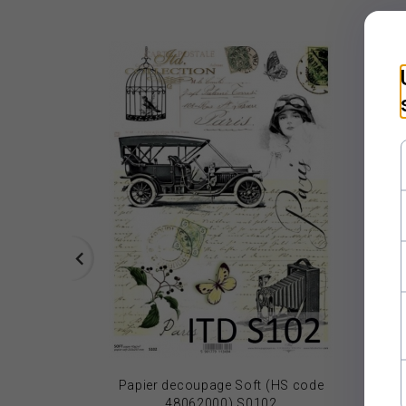
Papier decoupage Soft (HS code
Papi
48062000) S0102