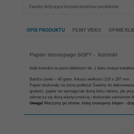
Zasoby dotyczące bezpieczeństwa i produktów
OPIS PRODUKTU
FILMY VIDEO
OPINIE KL
Papier decoupage SOFT - koronki
biała koronka na jasno błękitnym tle, z boku motyw kwiatkó
Bardzo cienki – 40 gram. Arkusz wielkości 210 x 297 mm.
Papier doskonały na różne podłoża! Świetny do dekorowania 
grubość, papier nie wymaga tak dużej ilości lakieru, jak p
odznacza się dużą elastycznością i doskonale samoistnie li
Uwaga!
Moczymy po stronie, którą smarujemy klejem - dzięk