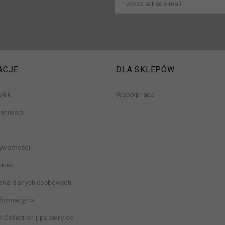
ACJE
DLA SKLEPÓW
yłek
Współpraca
łatności
rywatności
okies
ona danych osobowych
nformacyjna
 Collection | papiery do