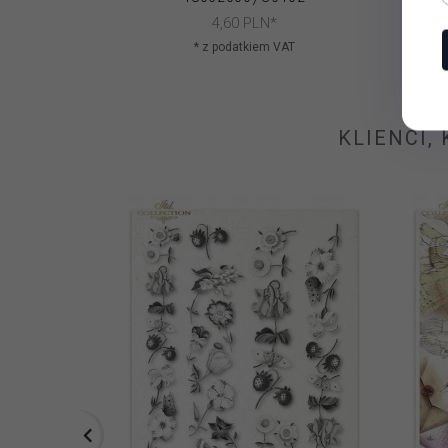
4,
60
PLN*
* z podatkiem VAT
KLIENCI,