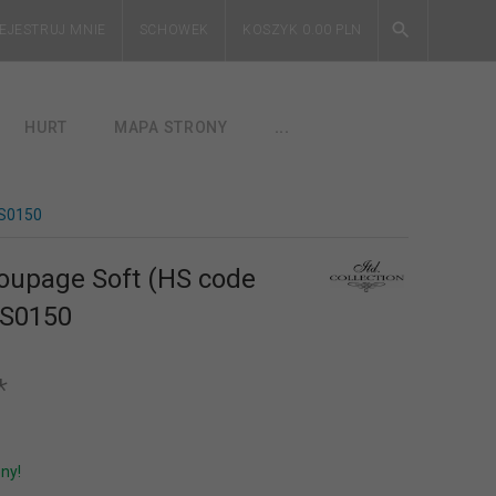
EJESTRUJ MNIE
SCHOWEK
KOSZYK
0.00
PLN
HURT
MAPA STRONY
...
 S0150
oupage Soft (HS code
 S0150
*
ny!