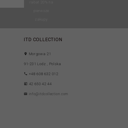
rabat 20% na
pierwsze
zakupy
ITD COLLECTION
Morgowa 21
91-231
Lodz
,
Polska
+48 608 632 012
42 650 42 44
info@itdcollection.com