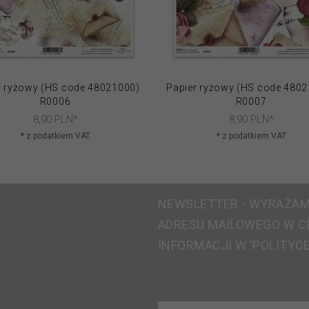
r ryżowy (HS code 48021000)
Papier ryżowy (HS code 480
R0006
R0007
8,
90
PLN*
8,
90
PLN*
* z podatkiem VAT
* z podatkiem VAT
NEWSLETTER - WYRAŻAM
ADRESU MAILOWEGO W C
INFORMACJI W 'POLITYC