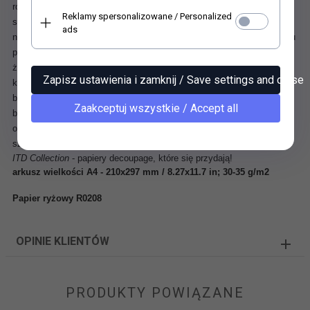
również do innych powierzchni takich jak drewno, mdf czy też
Reklamy spersonalizowane / Personalized
styropian. Posiada w całej strukturze charakterystyczne włókna
ads
nieregularnej grubości, ułożone w dowolnych kierunkach, dzięki czemu
papier zyskuje oryginalny wygląd i strukturę. Przykleja się bez
żadnych szczególnych zaleceń co do techniki klejenia, każdym
Zapisz ustawienia i zamknij / Save settings and close
klejem. Sprawdzona odpowiednia technika nadruku powoduje, że
barwy pozostają czyste, nie zmywają się pod wpływem kleju i nie
Zaakceptuj wszystkie / Accept all
blakną. Papier świetnie się przykleja i daje się delikatnie naddawać na
obłych przedmiotach. Umożliwia uzyskanie doskonałych rezultatów w
sztuce decoupage.
ITD Collection
- papiery decoupage, które się przydają!
arkusz wielkości A4 - 210x297 mm / 8.27x11.7 in; 30-35 g/m2
Papier ryżowy R0208
OPINIE KLIENTÓW
PRODUKTY POWIĄZANE