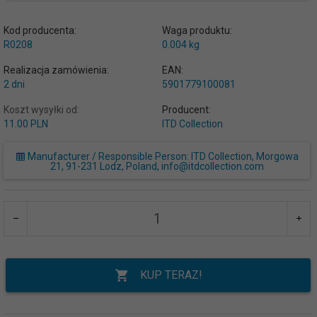
Kod producenta:
Waga produktu:
R0208
0.004
kg
Realizacja zamówienia:
EAN:
2 dni
5901779100081
Koszt wysyłki od:
Producent:
11.00 PLN
ITD Collection
Manufacturer / Responsible Person: ITD Collection, Morgowa
21, 91-231 Lodz, Poland, info@itdcollection.com
KUP TERAZ!