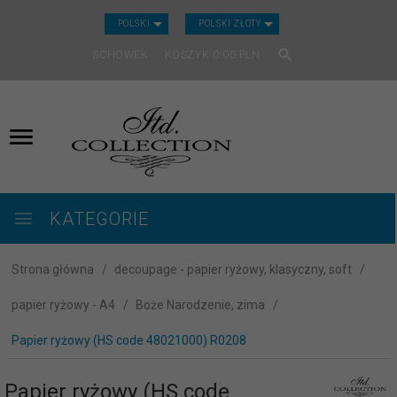
CURRENCY_H
POLSKI
POLSKI ZŁOTY
SCHOWEK
KOSZYK
0.00
PLN
KATEGORIE
Strona główna
decoupage - papier ryżowy, klasyczny, soft
papier ryżowy - A4
Boże Narodzenie, zima
Papier ryżowy (HS code 48021000) R0208
Papier ryżowy (HS code