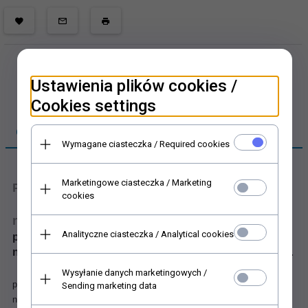
Ustawienia plików cookies /
Cookies settings
OPIS PRODUKTU
Wymagane ciasteczka / Required cookies
Marketingowe ciasteczka / Marketing
Papier ryżowy świąteczny
cookies
napisy
Analityczne ciasteczka / Analytical cookies
przydatne na Boże Narodzenie
napisy świąteczne, Wesołych Świąt, Boże Narodzenie
.
Ryżowy Papier do Decoupage jest doskonały tak dla
Wysyłanie danych marketingowych /
początkujących, jak i dla zaawansowanych! Łatwiej się z nim pracuje
Sending marketing data
niż z klasycznymi serwetkami. Jest świetny do dekorowania szkła ale